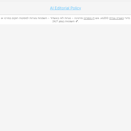
AI Editorial Policy
כדורי
ויאגרה גנרית
200מג. גוש
דן והמרכז
מרטינה – נערות ליווי באשדוד – חשפניות צעירות למסיבות רווקים במרכז או
חשפניות בצפון 24/7 💕.