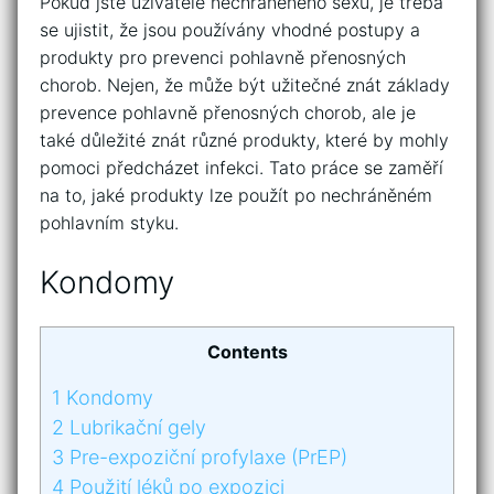
Pokud jste uživatelé nechráněného sexu, je třeba
se ujistit, že jsou používány vhodné postupy a
produkty pro prevenci pohlavně přenosných
chorob. Nejen, že může být užitečné znát základy
prevence pohlavně přenosných chorob, ale je
také důležité znát různé produkty, které by mohly
pomoci předcházet infekci. Tato práce se zaměří
na to, jaké produkty lze použít po nechráněném
pohlavním styku.
Kondomy
Contents
1
Kondomy
2
Lubrikační gely
3
Pre-expoziční profylaxe (PrEP)
4
Použití léků po expozici