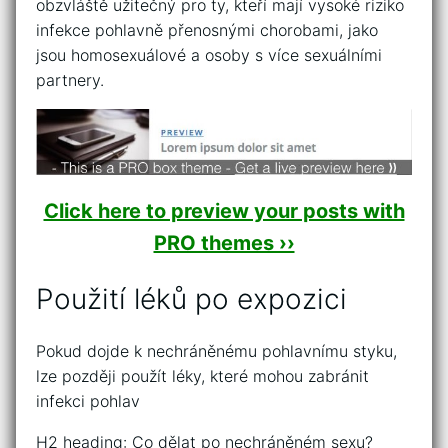
obzvláště užitečný pro ty, kteří mají vysoké riziko
infekce pohlavně přenosnými chorobami, jako
jsou homosexuálové a osoby s více sexuálními
partnery.
Click here to preview your posts with
PRO themes ››
Použití léků po expozici
Pokud dojde k nechráněnému pohlavnímu styku,
lze později použít léky, které mohou zabránit
infekci pohlav
H2 heading: Co dělat po nechráněném sexu?