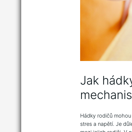
Jak hádky
mechanis
Hádky rodičů mohou ‍m
stres a⁢ napětí.⁢ Je d