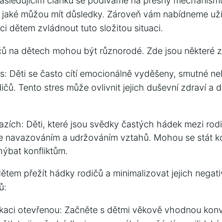
V následujícím článku⁤ se podíváme na přesný mechanis
 a ‍jaké⁢ můžou mít důsledky. Zároveň vám nabídneme užit
i dětem zvládnout tuto složitou situaci.
čů na dětech mohou být různorodé. Zde jsou některé z
s: Děti ​se často cítí emocionálně vyděšeny, smutné ne
čů. Tento stres může ovlivnit jejich duševní zdraví ​a d
zích: Děti, ‌které jsou svědky častých hádek mezi rodi
se navazováním a udržováním vztahů. Mohou se stát kon
yhýbat konfliktům.
em přežít hádky rodičů a minimalizovat jejich ⁢negativn
ů:
kaci otevřenou:⁤ Začněte s dětmi věkově⁤ vhodnou kon