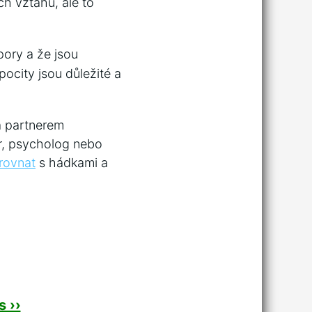
ch vztahů, ale ‍to
pory a že ‍jsou
ocity jsou důležité‌ a‍
a partnerem
tr, psycholog nebo
yrovnat
s hádkami a
 ››