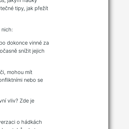
mus, jakým hádky
ečné tipy, jak přežít
 nich:
bo ‌dokonce⁣ vinné za
očasně snížit jejich
či, ‍mohou mít
fliktními ⁣nebo se
í ​vliv? Zde je
verzaci o hádkách