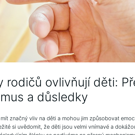
 rodičů ovlivňují děti: P
mus a důsledky
ít značný⁢ vliv na děti a ⁣mohou​ jim způsobovat emoc
ůležité si uvědomit, že děti jsou velmi vnímavé a dokážo