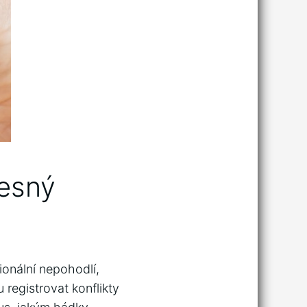
řesný
ionální nepohodlí,
u registrovat konflikty