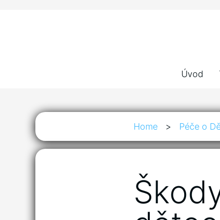
Úvod
Home
>
Péče o Dě
Škody