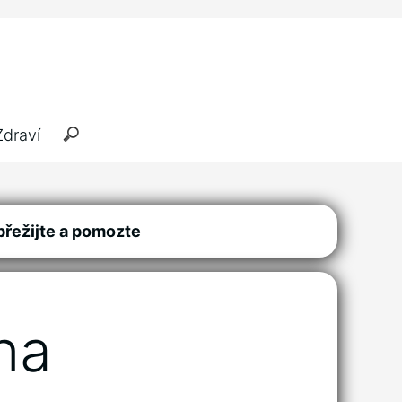
Zdraví
přežijte a pomozte
na