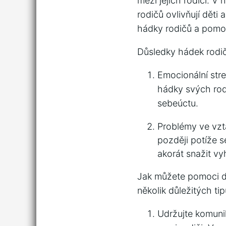
mezi jejich‍ rodiči. 
rodičů ovlivňují děti
hádky ⁢rodičů a pomoc
Důsledky hádek⁣ rodi
Emocionální stre
hádky svých‌ rodi
sebeúctu.
Problémy ve vzta
později‍ potíže 
akorát snažit​ v
Jak můžete pomoci dět
několik důležitých tip
Udržujte komuni