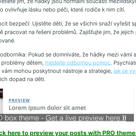
ětlete jim, že⁣ hádky ‌jsou normální součástí mezilidský
ovlivňuje lásku​ nebo péči, které rodiče⁢ k nim cítí.
cit bezpečí: Ujistěte děti, že se ‍všichni snaží vyřešit s
pracovat na řešení problémů. Zajišťujte jim, že jejich p
lované.
 odborníka: Pokud se⁢ domníváte, že hádky mezi vámi 
é problémy dětem,
hledejte odbornou pomoc
. Psychia
 ⁤vám mohou poskytnout nástroje a strategie,
jak se v
ich ⁤dopad na děti.
ick here to preview your posts with PRO themes