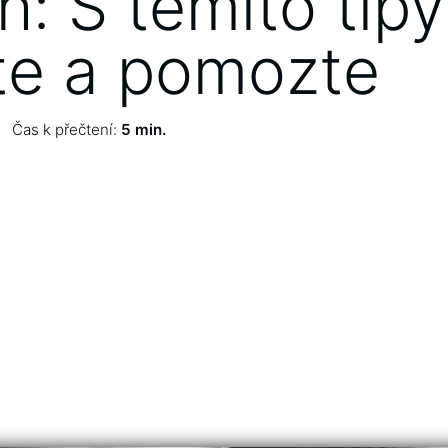
h: S těmito tipy
jte a pomozte
Čas k přečtení:
5 min.