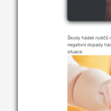
Škody hádek rodičů na
negativní⁣ dopady há
situace.