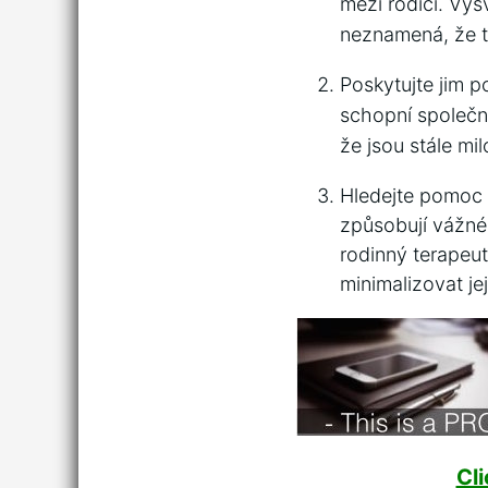
mezi rodiči. Vysv
neznamená, že to 
Poskytujte jim po
schopní společně 
že jsou stále mi
Hledejte pomoc⁣
způsobují vážn
rodinný terapeut
minimalizovat jej
Cl