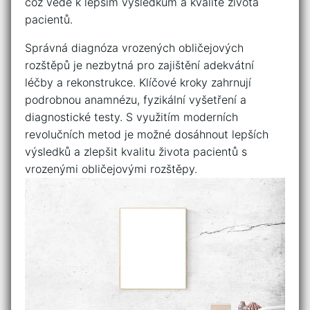
⁣což vede k lepším výsledkům a kvalitě života
pacientů.
Správná diagnóza vrozených obličejových
rozštěpů ​je nezbytná pro zajištění adekvátní‌
léčby a rekonstrukce.‌ Klíčové ⁢kroky zahrnují
podrobnou anamnézu, ⁤fyzikální vyšetření a
diagnostické testy. S využitím moderních
revolučních metod je možné dosáhnout lepších​
výsledků a zlepšit kvalitu života ​pacientů s
vrozenými obličejovými rozštěpy.