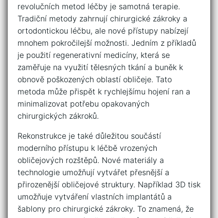
revolučních metod léčby je​ samotná ‌terapie.
Tradiční​ metody zahrnují chirurgické​ zákroky a
ortodontickou léčbu, ale nové‍ přístupy⁢ nabízejí
‍mnohem pokročilejší ⁣možnosti. Jedním z příkladů
je použití regenerativní medicíny, ​která se⁤
zaměřuje na využití tělesných tkání a buněk k
obnově poškozených oblastí obličeje. Tato
metoda může přispět ⁢k rychlejšímu hojení ran a
minimalizovat potřebu opakovaných
chirurgických‌ zákroků.
Rekonstrukce je také důležitou⁤ součástí
moderního přístupu k léčbě vrozených
obličejových rozštěpů. Nové materiály a
technologie umožňují vytvářet přesnější a
přirozenější obličejové⁢ struktury.⁢ Například⁢ 3D tisk
‌umožňuje vytváření vlastních ​implantátů a
‍šablony pro ‍chirurgické zákroky. To znamená,​ že