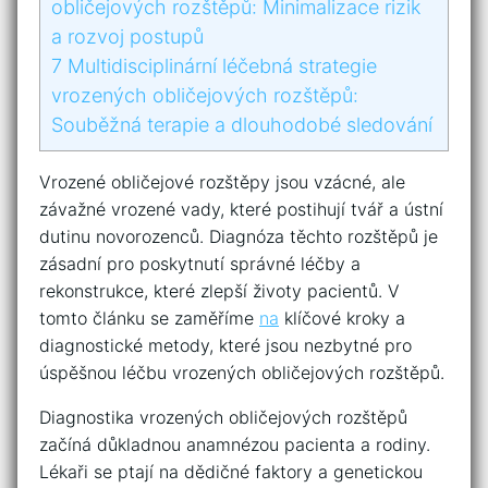
‍obličejových ​rozštěpů: Minimalizace ⁣rizik
a rozvoj postupů
7
Multidisciplinární léčebná⁢ strategie
⁢vrozených ‌obličejových rozštěpů:
Souběžná terapie a dlouhodobé sledování
Vrozené obličejové rozštěpy jsou vzácné, ale
závažné ⁢vrozené ⁣vady, které postihují​ tvář‍ a ústní
dutinu novorozenců. ‌Diagnóza těchto ⁤rozštěpů ​je
zásadní pro poskytnutí správné léčby ⁣a​
rekonstrukce, které ‍zlepší ‌životy pacientů. V
tomto článku ⁤se⁢ zaměříme
na
klíčové ‍kroky a
diagnostické metody, které jsou⁣ nezbytné pro‌
úspěšnou léčbu vrozených obličejových ⁢rozštěpů.
Diagnostika vrozených obličejových rozštěpů
začíná⁢ důkladnou‌ anamnézou ⁣pacienta a rodiny.
Lékaři se ptají na dědičné‍ faktory a genetickou