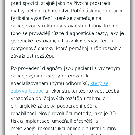
predispozici, ‌stejně jako na životní prostředí
‍matky během⁣ těhotenství. Poté ⁤následuje detailní
⁤fyzikální vyšetření,⁤ které se⁤ zaměřuje na
obličejovou strukturu a‍ stav ústní ​dutiny. Kromě
toho se provádějí různé diagnostické testy,⁤ jako‍ je
genetické‍ testování,⁣ ultrazvukové vyšetření a
rentgenové snímky, které pomáhají⁤ určit rozsah a
závažnost rozštěpu.
Po⁢ provedení diagnózy jsou pacienti s⁢ vrozenými⁢
obličejovými rozštěpy referováni k
‌specializovanému⁤ týmu odborníků,
který se
zabývá léčbou
a rekonstrukcí těchto‍ vad. Léčba​
vrozených obličejových rozštěpů zahrnuje
chirurgické⁣ zákroky, ‌pooperační péči​ a
rehabilitaci. Nové revoluční metody,⁢ jako je 3D
tisk a implantace, umožňují přesnější ⁣a
efektivnější ⁢rekonstrukci obličeje a⁤ ústní ‍dutiny,