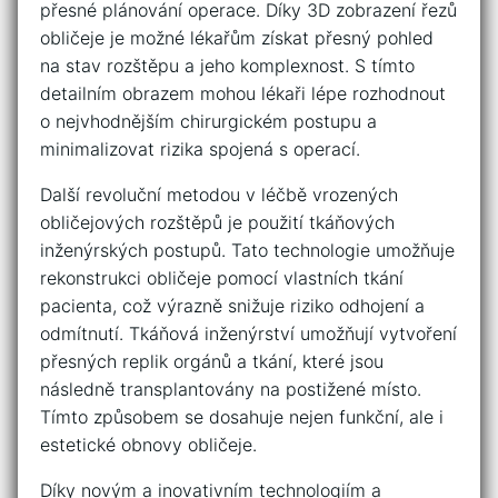
přesné ‍plánování operace. Díky ‌3D zobrazení řezů
obličeje je možné⁣ lékařům⁢ získat ‍přesný​ pohled
na stav rozštěpu a ‍jeho ​komplexnost. S tímto
⁢detailním obrazem mohou lékaři lépe‍ rozhodnout
o‌ nejvhodnějším‌ chirurgickém postupu a
minimalizovat‌ rizika spojená s operací.
Další ‌revoluční metodou v léčbě vrozených
obličejových rozštěpů ⁤je použití‌ tkáňových
inženýrských postupů. ‍Tato technologie umožňuje
rekonstrukci obličeje pomocí vlastních ‍tkání
pacienta, což výrazně snižuje riziko odhojení a⁢
odmítnutí. Tkáňová inženýrství ‌umožňují vytvoření
přesných replik⁤ orgánů a tkání, které⁤ jsou
následně transplantovány ‌na ​postižené místo.‍
Tímto⁤ způsobem se ⁢dosahuje nejen funkční, ale⁤ i⁣
estetické obnovy ‍obličeje.
Díky ​novým a inovativním technologiím a