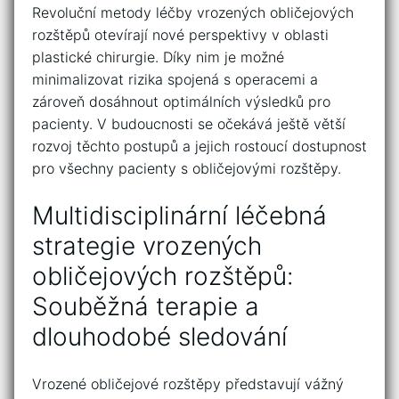
Revoluční‌ metody léčby ⁤vrozených obličejových
‍rozštěpů otevírají ‌nové perspektivy v oblasti
plastické chirurgie. Díky‌ nim‍ je možné
minimalizovat rizika spojená ⁣s​ operacemi a
zároveň⁢ dosáhnout optimálních výsledků‌ pro
pacienty. V ⁢budoucnosti se ⁢očekává ještě‍ větší
rozvoj těchto postupů​ a jejich rostoucí dostupnost
pro všechny pacienty s obličejovými‌ rozštěpy.
Multidisciplinární léčebná⁢
strategie ⁢vrozených
‌obličejových rozštěpů:
Souběžná terapie a
dlouhodobé sledování
Vrozené‍ obličejové‍ rozštěpy představují vážný