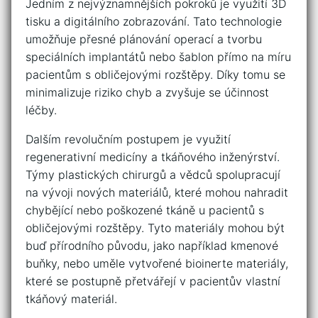
Jedním⁢ z nejvýznamnějších⁤ pokroků je využití 3D
tisku⁤ a ‍digitálního zobrazování.⁤ Tato ⁤technologie
umožňuje přesné ‍plánování⁢ operací a tvorbu
speciálních ​implantátů nebo⁢ šablon⁢ přímo na míru
pacientům s⁢ obličejovými rozštěpy. ⁢Díky tomu​ se
minimalizuje ⁤riziko chyb a ‌zvyšuje⁣ se účinnost
léčby.
Dalším revolučním ​postupem‌ je využití
‍regenerativní medicíny a tkáňového‌ inženýrství.
Týmy plastických chirurgů a vědců ​spolupracují‌
na vývoji nových materiálů, které‌ mohou nahradit‍
chybějící⁢ nebo poškozené tkáně u pacientů s
obličejovými rozštěpy. Tyto materiály ⁢mohou být
buď přírodního původu, jako například ​kmenové
buňky, nebo uměle ‍vytvořené bioinerte materiály,
které ⁤se postupně přetvářejí v​ pacientův vlastní⁤
tkáňový ⁢materiál.