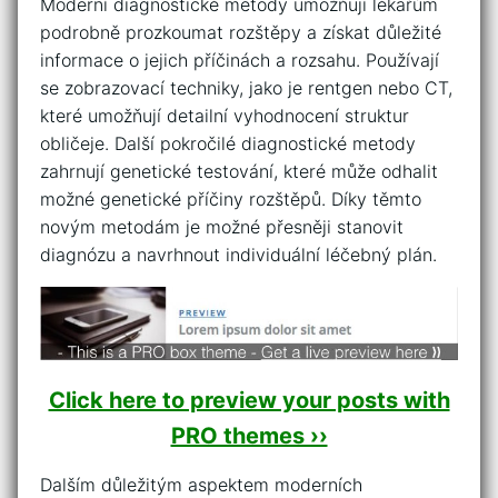
Moderní ​diagnostické metody umožňují lékařům
podrobně prozkoumat rozštěpy a ‌získat důležité
informace o⁤ jejich příčinách a rozsahu. Používají
se zobrazovací techniky,⁣ jako je ⁢rentgen nebo CT,
které​ umožňují detailní vyhodnocení struktur
obličeje. ‌Další pokročilé diagnostické metody​
zahrnují ⁢genetické testování,⁤ které může odhalit
možné genetické‍ příčiny rozštěpů. Díky ‌těmto⁤
novým​ metodám ​je možné​ přesněji ⁣stanovit
diagnózu​ a ⁤navrhnout individuální léčebný ⁢plán.
Click here to preview your posts with
PRO themes ››
Dalším důležitým ‌aspektem moderních ​