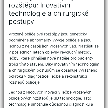
rozštěpů: Inovativní
technologie a chirurgické
postupy
Vrozené obličejové⁣ rozštěpy jsou ⁣geneticky
podmíněné abnormality vývoje obličeje a‌ jsou
jednou ‍z nejčastějších vrozených vad.‍ Naštěstí ⁤se
v ⁤posledních letech ⁣objevily revoluční metody
léčby, které přinášejí ​nové​ naděje ⁢pro ​pacienty
trpící tímto stavem.‌ Díky⁤ inovativním technologiím
a chirurgickým postupům se dosahuje výrazného
⁤pokroku v ⁤diagnostice, léčbě a⁤ rekonstrukci
rozštěpů obličeje.
Jednou z ⁢klíčových inovací v léčbě vrozených
obličejových‍ rozštěpů ‍je ⁤3D​ technologie. Tato
technologie umožňuje⁢ důkladnou diagnostiku a