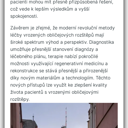
pacienti mohou ⁤mít přesně přizpůsobená řešení,
což vede​ k lepším výsledkům a vyšší
‌spokojenosti.
Závěrem ‌je zřejmé, že moderní​ revoluční⁤ metody
léčby vrozených obličejových rozštěpů mají
široké​ spektrum výhod a perspektiv. Diagnostika
umožňuje přesnější stanovení‌ diagnózy ⁣a‌
léčebného plánu, terapie nabízí pokročilé
možnosti ⁢využívající​ regenerativní​ medicínu a ​
rekonstrukce ⁣se stává přesnější ‍a ⁤přirozenější
díky novým materiálům a technologiím.⁣ Těchto
nových přístupů lze využít ​ke ⁣zlepšení kvality
života pacientů s vrozenými obličejovými
rozštěpy.