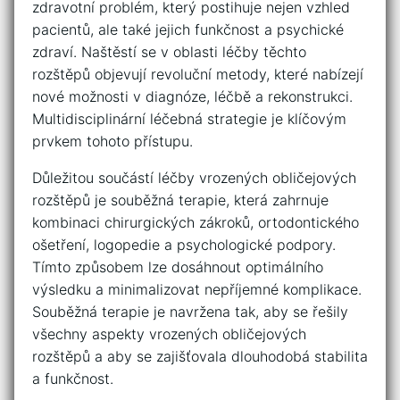
zdravotní problém, který postihuje​ nejen vzhled
pacientů, ale také jejich ‍funkčnost ‍a psychické⁤
zdraví.‌ Naštěstí se v oblasti ​léčby těchto
rozštěpů objevují⁤ revoluční metody, které nabízejí⁤
nové možnosti v‌ diagnóze,⁤ léčbě a ⁤rekonstrukci.
⁢Multidisciplinární léčebná strategie je klíčovým
prvkem tohoto ‌přístupu.
Důležitou součástí léčby vrozených obličejových
rozštěpů ‍je souběžná terapie, která zahrnuje
kombinaci chirurgických ⁢zákroků,⁢ ortodontického
ošetření,​ logopedie a‌ psychologické​ podpory.
Tímto způsobem lze dosáhnout‌ optimálního
výsledku ​a minimalizovat nepříjemné komplikace.
Souběžná⁤ terapie je ⁤navržena tak, aby⁢ se řešily
⁣všechny aspekty vrozených obličejových
rozštěpů a aby ​se​ zajišťovala dlouhodobá ⁢stabilita
a funkčnost.