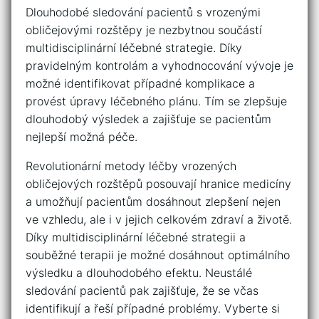
Dlouhodobé sledování pacientů⁣ s vrozenými
obličejovými‌ rozštěpy je nezbytnou ⁣součástí
multidisciplinární léčebné‌ strategie. Díky
pravidelným kontrolám ⁢a ⁢vyhodnocování vývoje ​je
možné⁤ identifikovat případné⁣ komplikace ⁤a
provést úpravy léčebného plánu. Tím​ se zlepšuje
⁣dlouhodobý⁤ výsledek a zajišťuje ​se​ pacientům
nejlepší‍ možná péče.
Revolutionární metody léčby vrozených
obličejových rozštěpů posouvají‍ hranice ‍medicíny
a‍ umožňují pacientům dosáhnout ⁣zlepšení nejen
ve‍ vzhledu, ale i⁤ v ⁢jejich celkovém zdraví a životě.
Díky multidisciplinární léčebné strategii a
souběžné terapii je možné ⁤dosáhnout optimálního⁤
výsledku a dlouhodobého‌ efektu. Neustálé
sledování pacientů pak zajišťuje,‍ že se‍ včas‌
identifikují a​ řeší případné problémy. ​Vyberte⁣ si