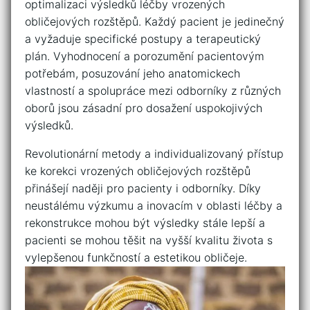
optimalizaci výsledků léčby vrozených
obličejových rozštěpů.‍ Každý pacient ⁢je jedinečný
a vyžaduje specifické postupy a terapeutický
plán. Vyhodnocení a porozumění pacientovým
potřebám, ‌posuzování⁢ jeho anatomickech‍
vlastností‌ a⁤ spolupráce​ mezi odborníky⁤ z různých
oborů jsou zásadní pro dosažení uspokojivých
výsledků.
Revolutionární metody a​ individualizovaný ⁤přístup
ke ⁢korekci⁢ vrozených obličejových rozštěpů⁢
přinášejí ​naději pro⁤ pacienty ⁣i odborníky. ‌Díky
neustálému výzkumu a ⁣inovacím v oblasti léčby a
rekonstrukce⁤ mohou být výsledky stále lepší a
⁣pacienti se mohou ‌těšit na vyšší kvalitu ‍života s
vylepšenou‍ funkčností‌ a estetikou obličeje.