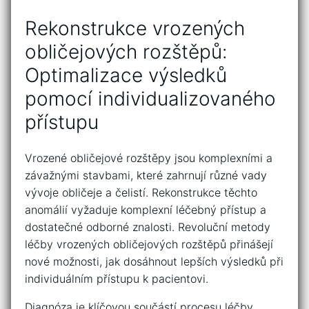
Rekonstrukce vrozených​
obličejových‍ rozštěpů: ​
Optimalizace výsledků
⁢pomocí individualizovaného
přístupu
Vrozené obličejové rozštěpy ‌jsou⁣ komplexními ‍a‍
závažnými ​stavbami, které zahrnují různé vady
⁣vývoje obličeje ⁢a čelistí. Rekonstrukce ⁤těchto⁤
anomálií vyžaduje komplexní léčebný přístup a
dostatečné odborné ⁢znalosti.‍ Revoluční metody
⁣léčby vrozených obličejových rozštěpů přinášejí ​
nové možnosti, jak ⁢dosáhnout lepších výsledků při
​individuálním ⁤přístupu k pacientovi.
Diagnóza je‌ klíčovou součástí procesu léčby