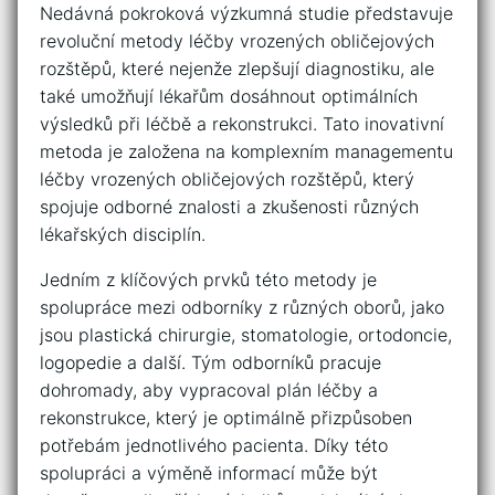
Nedávná pokroková výzkumná ⁢studie představuje
revoluční metody léčby vrozených obličejových
rozštěpů, které nejenže ‍zlepšují diagnostiku, ale
také umožňují lékařům dosáhnout optimálních
výsledků při léčbě a rekonstrukci. Tato⁢ inovativní
metoda je​ založena na komplexním managementu
léčby vrozených ⁢obličejových ‌rozštěpů, který
spojuje ‌odborné⁢ znalosti a ⁤zkušenosti různých
lékařských disciplín.
Jedním z klíčových prvků této​ metody je
spolupráce mezi odborníky z‍ různých‌ oborů, ⁤jako
jsou plastická chirurgie, stomatologie, ‌ortodoncie,‌
logopedie a další. Tým⁢ odborníků pracuje
dohromady, aby vypracoval ‍plán⁤ léčby a
rekonstrukce, který​ je optimálně přizpůsoben
potřebám jednotlivého pacienta. Díky této
spolupráci a výměně informací může být