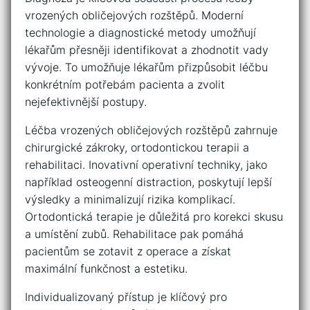
vrozených ⁤obličejových⁤ rozštěpů. Moderní
technologie a diagnostické metody umožňují
lékařům ⁢přesněji identifikovat‍ a zhodnotit⁢ vady
vývoje. To⁤ umožňuje⁢ lékařům přizpůsobit léčbu⁣
konkrétním potřebám ⁢pacienta a zvolit
nejefektivnější postupy.
Léčba‍ vrozených obličejových ‌rozštěpů ​zahrnuje⁤
chirurgické zákroky, ortodontickou terapii‍ a
rehabilitaci.⁤ Inovativní operativní ​techniky, ​jako
například⁤ osteogenní distraction, ⁢poskytují lepší
výsledky a minimalizují rizika ‌komplikací.
⁢Ortodontická terapie ⁣je důležitá pro​ korekci skusu
a umístění zubů. ‍Rehabilitace pak pomáhá
pacientům​ se zotavit‍ z operace a získat
⁢maximální funkčnost ⁤a estetiku.
Individualizovaný přístup je klíčový pro⁤