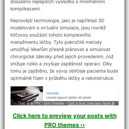
dosaženo nejlepších​ výsledků⁣ s minimálními
komplikacemi.
Nejnovější​ technologie, jako je například 3D
modelování ⁢a‌ virtuální‌ simulace,‍ jsou rovněž
klíčovou součástí tohoto komplexního
manažmentu ⁢léčby. Tyto pokročilé metody
umožňují lékařům​ přesně ⁢plánovat⁣ a ‍simulovat
chirurgické ⁢zákroky před jejich provedením, což⁣
snižuje riziko a zvyšuje‍ úspěšnost ​operací. Díky
⁤tomu je zajištěno, že ⁣vývoj obličeje pacienta bude
optimálně řízen ‍v ⁢průběhu léčby ⁢a rekonstrukce.
Click here to preview your posts with
PRO themes ››