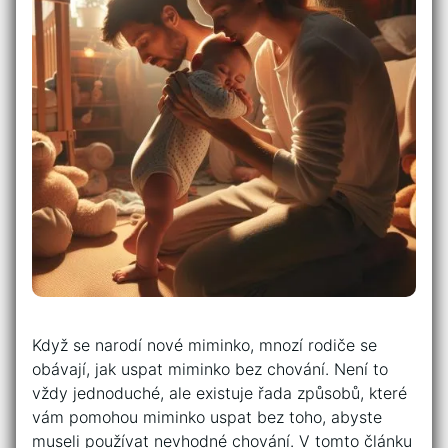
Když se narodí nové miminko, mnozí rodiče se
obávají, jak uspat miminko bez chování. Není to
vždy jednoduché, ale existuje řada způsobů, které
vám pomohou miminko uspat bez toho, abyste
museli používat nevhodné chování. V tomto článku