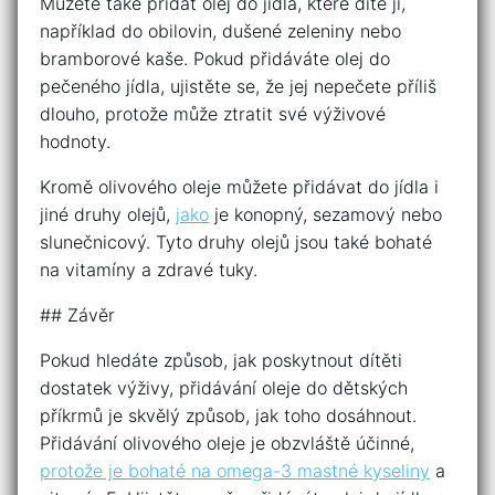
Můžete také přidat olej do jídla, které dítě jí,
například do obilovin, dušené zeleniny nebo
bramborové kaše. Pokud přidáváte olej do
pečeného jídla, ujistěte se, že jej nepečete příliš
dlouho, protože může ztratit své výživové
hodnoty.
Kromě olivového oleje můžete přidávat do jídla i
jiné druhy olejů,
jako
je konopný, sezamový nebo
slunečnicový. Tyto druhy olejů jsou také bohaté
na vitamíny a zdravé tuky.
## Závěr
Pokud hledáte způsob, jak poskytnout dítěti
dostatek výživy, přidávání oleje do dětských
příkrmů je skvělý způsob, jak toho dosáhnout.
Přidávání olivového oleje je obzvláště účinné,
protože je bohaté na omega-3 mastné kyseliny
a