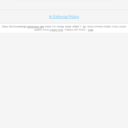
AI Editorial Policy
Does the knowledge
behaviour gap
תל
mean i’m simply weak willed ?. ניקיטה בחורה סקסית ומיוחדת באיזור
גנרית 200מג.
אביב
– נערות ליווי באשדוד.
כדורי ויאגרה