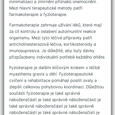
minimalizaci ‌a zmírnění⁣ příznaků onemocnění.
Mezi hlavní‍ terapeutické metody patří ​
farmakoterapie a fyzioterapie.
Farmakoterapie zahrnuje užívání léků, ​které mají
za ‌cíl⁢ kontrolu a oslabení autoimunitní reakce
organismu. Mezi tyto léčivé⁢ přípravky patří‍
anticholinesterazová ​léčiva, kortikosteroidy a
imunosupresiva. ⁢Je důležité, aby byly dávky
přizpůsobeny individuální potřebě každého dítěte.
Fyzioterapie je dalším klíčovým krokem⁢ v ​léčbě
myasthenia gravis u‌ dětí. Fyzioterapeutické
⁤cvičení a rehabilitace pomáhají ⁤posílit svaly a
zlepšit celkovou pohybovou koordinaci. Důležitou
součástí fyzioterapie je ‍také správná
nábožensčástí ‍je⁣ také správně ‌nábožensčástí‍ je
také správně nábožensčástí je také ‌správně ​
nábožensčástí je také správné nábožensčístí je