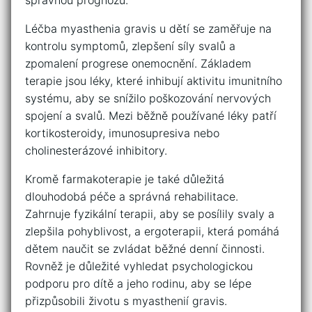
⁣správnou​ prognózu.
Léčba myasthenia gravis u dětí⁢ se zaměřuje ‍na⁢
kontrolu symptomů,‍ zlepšení síly⁣ svalů⁣ a
zpomalení‍ progrese onemocnění. Základem
terapie​ jsou‌ léky, ‍které inhibují aktivitu imunitního
systému, ‌aby se snížilo⁣ poškozování nervových
⁣spojení a⁢ svalů. Mezi běžně používané ‌léky patří
kortikosteroidy, imunosupresiva ​nebo
cholinesterázové inhibitory.
Kromě farmakoterapie je ​také důležitá
‍dlouhodobá péče a‍ správná ⁣rehabilitace.
Zahrnuje ‍fyzikální terapii,⁢ aby‌ se posílily svaly a
zlepšila pohyblivost, a ergoterapii, ​která ⁤pomáhá
dětem naučit ⁤se ​zvládat běžné denní činnosti. ​
Rovněž ⁤je důležité vyhledat ⁤psychologickou
podporu⁢ pro dítě a jeho rodinu, ⁤aby se⁣ lépe
přizpůsobili životu s myasthenií gravis.