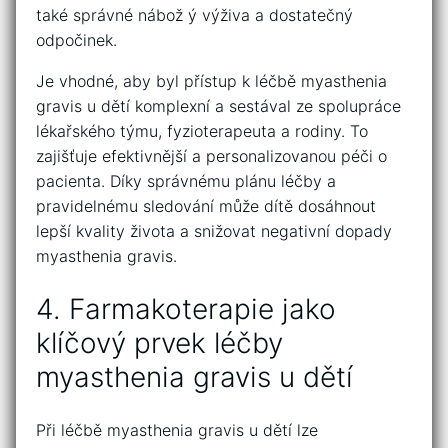
také správné nábož ý výživa‍ a dostatečný‌
odpočinek.
Je vhodné, aby⁣ byl ‍přístup k léčbě myasthenia
gravis u ⁢dětí komplexní a sestával ze spolupráce‍
lékařského týmu, fyzioterapeuta a rodiny. To
zajišťuje efektivnější ⁤a personalizovanou‍ péči o
pacienta. Díky správnému plánu léčby a
pravidelnému sledování ⁤může dítě ‍dosáhnout
⁤lepší kvality⁣ života a snižovat ⁣negativní dopady
myasthenia gravis.
4. Farmakoterapie jako
klíčový prvek léčby⁣
myasthenia gravis u dětí
Při léčbě myasthenia gravis u dětí lze