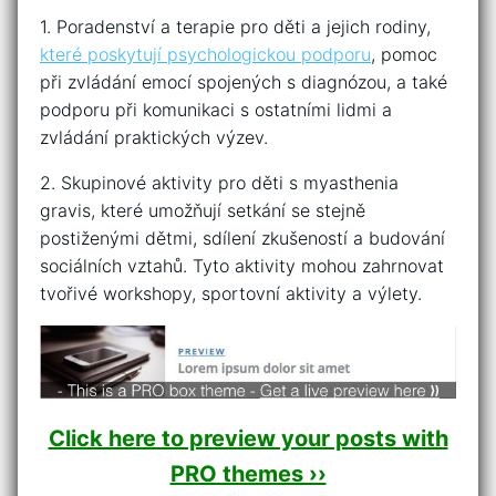
1. Poradenství a terapie pro děti ⁤a jejich rodiny,
které poskytují psychologickou ‌podporu
, ​pomoc
při zvládání emocí spojených s diagnózou, a také
podporu při komunikaci ⁢s ‌ostatními lidmi⁤ a
⁢zvládání praktických‍ výzev.
2.⁤ Skupinové aktivity ⁤pro ‍děti s myasthenia⁤
gravis, ⁢které umožňují‍ setkání‌ se ‍stejně
postiženými ⁢dětmi,‌ sdílení zkušeností a budování⁣
sociálních vztahů. Tyto aktivity⁢ mohou zahrnovat‍
tvořivé workshopy, sportovní aktivity a výlety.
Click here to preview your posts with
PRO themes ››