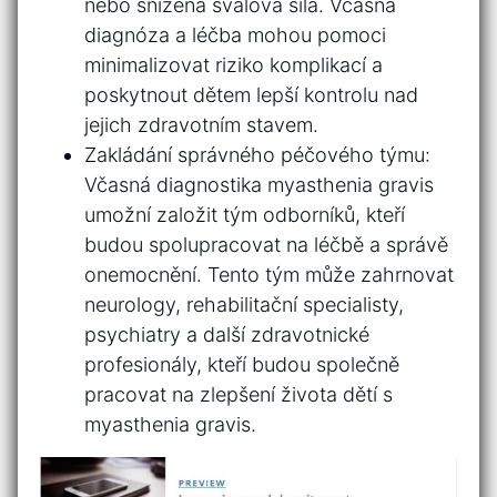
nebo ‌snížená svalová ⁢síla. ​Včasná
diagnóza a​ léčba‍ mohou pomoci
‍minimalizovat riziko komplikací a
poskytnout ‍dětem lepší kontrolu nad
jejich‍ zdravotním stavem.
Zakládání správného péčového týmu:‍
Včasná‍ diagnostika myasthenia⁣ gravis
umožní‌ založit tým odborníků, kteří
budou spolupracovat na ‌léčbě a správě
onemocnění.⁣ Tento tým⁣ může⁣ zahrnovat
neurology, rehabilitační specialisty,
psychiatry⁣ a další zdravotnické
profesionály, kteří ⁣budou společně‌
pracovat na zlepšení života dětí ⁢s
myasthenia ⁢gravis.