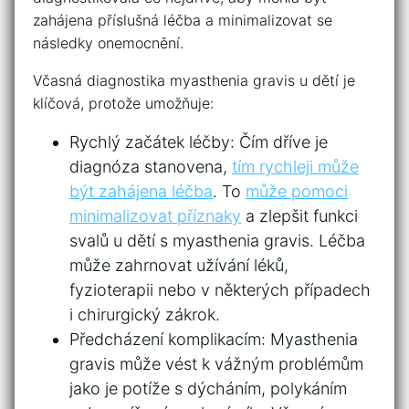
zahájena příslušná léčba a minimalizovat se
následky onemocnění.
Včasná diagnostika myasthenia ​gravis u⁣ dětí je
klíčová, protože ⁣umožňuje:
Rychlý začátek léčby: Čím dříve je​
diagnóza stanovena,‌
tím rychleji může
být zahájena léčba
. To
může ⁣pomoci
minimalizovat příznaky
a zlepšit funkci
svalů u ​dětí⁣ s‍ myasthenia gravis. ⁣Léčba
může ⁢zahrnovat užívání léků,
fyzioterapii nebo ‌v některých případech
i⁤ chirurgický ⁣zákrok.
Předcházení ⁣komplikacím: ‌Myasthenia
gravis ‍může vést ⁤k vážným ​problémům
jako je ⁢potíže s dýcháním, polykáním