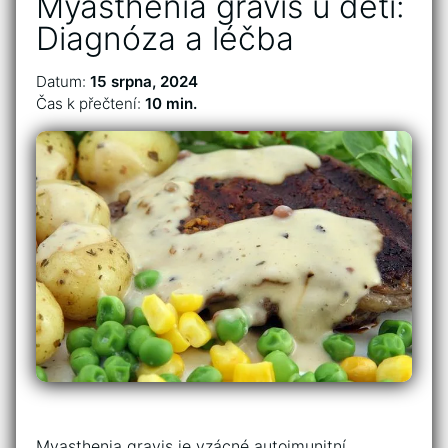
Myasthenia gravis u dětí:
Diagnóza a léčba
Datum:
15 srpna, 2024
Čas k přečtení:
10 min.
Myasthenia gravis je vzácné autoimunitní