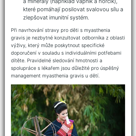
a minerály‍ (například vápník⁣ a hořčík),
které‌ pomáhají posilovat svalovou sílu a
zlepšovat imunitní systém.
Při navrhování stravy ⁣pro děti s ⁣myasthenia
gravis je nezbytné konzultovat odborníka z oblasti
výživy,⁣ který​ může poskytnout specifické
doporučení v ⁣souladu s individuálními potřebami
⁣dítěte. Pravidelné sledování hmotnosti‍ a
‍spolupráce s ‌lékařem ‍jsou důležité pro ⁤úspěšný⁤
management‍ myasthenia‍ gravis u dětí.