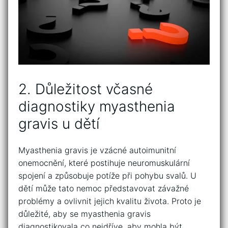
2.⁣ Důležitost ⁣včasné
diagnostiky myasthenia
gravis u dětí
Myasthenia gravis je vzácné autoimunitní
onemocnění, ⁤které‍ postihuje‍ neuromuskulární
spojení a způsobuje potíže při⁣ pohybu svalů. U
dětí může tato nemoc‌ představovat závažné
problémy ‍a ovlivnit jejich kvalitu⁤ života. Proto je​
důležité, ‍aby se myasthenia⁣ gravis
diagnostikovala co nejdříve, ⁤aby mohla ⁣být