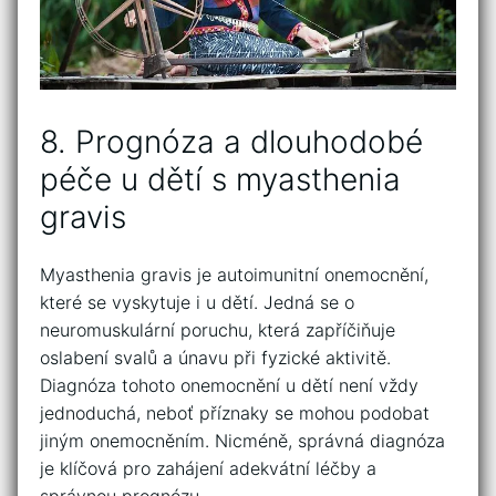
8. Prognóza a ‌dlouhodobé
péče ‌u ⁢dětí‍ s myasthenia
gravis
Myasthenia gravis je ​autoimunitní onemocnění,
které se vyskytuje i u dětí. Jedná se o
neuromuskulární poruchu, která⁢ zapříčiňuje⁤
oslabení‍ svalů a ​únavu při‍ fyzické aktivitě.
Diagnóza ⁣tohoto‍ onemocnění​ u dětí není vždy
jednoduchá, neboť příznaky se mohou podobat
jiným onemocněním. Nicméně, správná diagnóza
je klíčová pro⁢ zahájení adekvátní léčby a