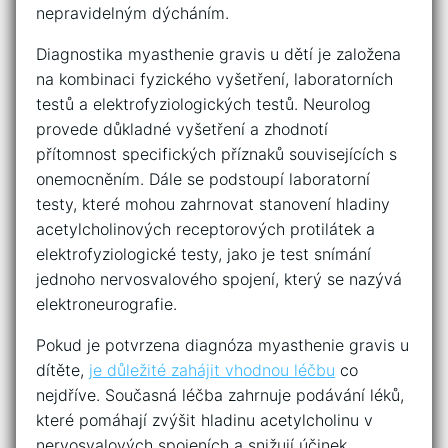
nepravidelným dýcháním.
Diagnostika ⁢myasthenie gravis u dětí je založena‌
na kombinaci fyzického vyšetření, laboratorních
testů a elektrofyziologických testů. Neurolog
provede důkladné‍ vyšetření a zhodnotí
přítomnost ‌specifických příznaků⁢ souvisejících s
onemocněním.‌ Dále se podstoupí laboratorní
testy, které mohou zahrnovat stanovení hladiny
acetylcholinových receptorových ⁢protilátek a
elektrofyziologické testy, jako ⁣je test snímání
jednoho nervosvalového spojení, ⁤který‌ se nazývá
elektroneurografie.
Pokud je‌ potvrzena diagnóza myasthenie gravis⁣ u
dítěte,
je ‌důležité zahájit⁤ vhodnou léčbu
co
nejdříve. Současná léčba zahrnuje ⁣podávání léků,
které pomáhají⁣ zvýšit hladinu acetylcholinu v
nervosvalových spojeních a snižují účinek