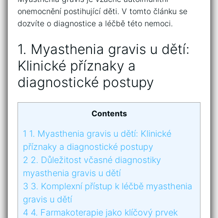
onemocnění postihující děti.⁣ V‌ tomto ⁤článku ‌se
dozvíte o diagnostice a léčbě této⁤ nemoci.
1. Myasthenia gravis u dětí:
⁤Klinické příznaky a⁤
diagnostické‌ postupy
Contents
1
1. Myasthenia gravis u dětí: ⁤Klinické
příznaky a⁤ diagnostické‌ postupy
2
2.⁣ Důležitost ⁣včasné diagnostiky
myasthenia gravis u dětí
3
3. Komplexní přístup k léčbě myasthenia
gravis‌ u dětí
4
4. Farmakoterapie jako klíčový prvek