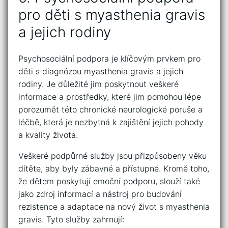
pro děti s​ myasthenia gravis
a ‌jejich rodiny
Psychosociální​ podpora je klíčovým prvkem pro
děti‌ s ⁢diagnózou‍ myasthenia ‍gravis ‌a jejich
rodiny. Je důležité jim poskytnout⁣ veškeré
informace a prostředky, ⁤které jim pomohou lépe
porozumět této chronické neurologické⁣ poruše a
léčbě, která je nezbytná k zajištění jejich‌ pohody
a​ kvality‌ života.
Veškeré ⁢podpůrné služby‌ jsou​ přizpůsobeny⁣ věku
dítěte, aby byly zábavné a přístupné. Kromě toho,
že ⁤dětem poskytují ​emoční podporu, slouží také
⁣jako zdroj informací a nástroj‌ pro budování
rezistence a adaptace na nový ⁤život s​ myasthenia​
gravis.‌ Tyto služby zahrnují: