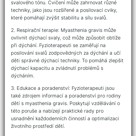
svalového tónu. ​Cvičení může zahrnovat různé
techniky, ⁣jako jsou‌ rozšířené a posilovací ‍cviky,​
které ⁤pomáhají zvýšit stabilitu a sílu svalů.
2. Respirační terapie: Myasthenia gravis může​
ovlivnit ⁢dýchací svaly, což ‍může způsobit obtíže
⁢při dýchání. ⁢Fyzioterapeuti se ⁣zaměřují ⁤na ​
posilování ⁢svalů⁢ zodpovědných​ za dýchání a učí⁢
děti ‍správné dýchací techniky. To pomáhá ⁤zlepšit
dýchací kapacitu a zvládnutí ⁤problémů⁣ s
dýcháním.
3. Edukace a poradenství: ‌Fyzioterapeuti jsou
také​ zdrojem informací a poradenství pro rodiny
dětí s myasthenia gravis. Poskytují vzdělávání o
této poruše a nabízejí praktické rady ⁤pro
usnadnění každodenních‍ činností a optimalizaci
životního‍ prostředí dětí.