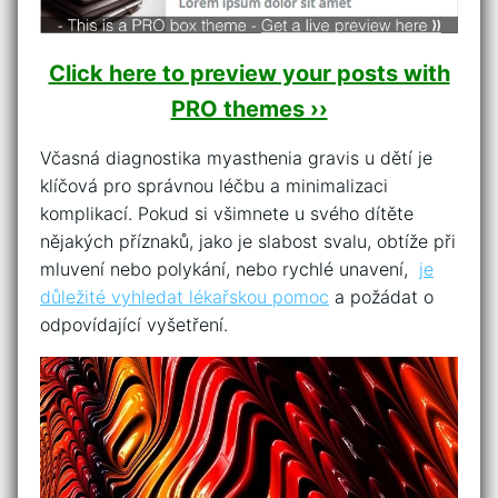
Click here to preview your posts with
PRO themes ››
Včasná diagnostika myasthenia gravis u‌ dětí je
klíčová pro ⁤správnou ​léčbu a⁣ minimalizaci
komplikací. ‌Pokud⁢ si všimnete u svého⁣ dítěte
nějakých⁤ příznaků, jako je‌ slabost svalu, obtíže při
mluvení nebo ⁢polykání, nebo rychlé unavení, ⁤
je
důležité vyhledat lékařskou pomoc
a‌ požádat o
odpovídající vyšetření.