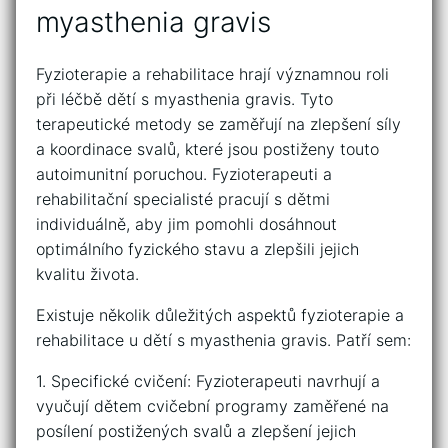
myasthenia ‌gravis
Fyzioterapie a rehabilitace hrají významnou ​roli
při léčbě dětí‍ s myasthenia gravis. ​Tyto
terapeutické metody se zaměřují​ na⁣ zlepšení síly
a koordinace svalů, které‍ jsou ‍postiženy touto
autoimunitní‌ poruchou.⁢ Fyzioterapeuti‌ a ​
rehabilitační specialisté ⁢pracují s dětmi
individuálně, ⁢aby⁣ jim pomohli dosáhnout
optimálního ⁣fyzického stavu a zlepšili jejich
kvalitu života.
Existuje několik důležitých aspektů fyzioterapie a ​
rehabilitace u dětí s myasthenia gravis. Patří sem:
1. Specifické cvičení: Fyzioterapeuti navrhují a
‌vyučují‍ dětem cvičební programy zaměřené na⁣
posílení⁤ postižených svalů‍ a zlepšení ⁤jejich