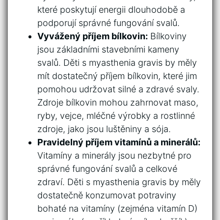
které poskytují energii dlouhodobě ‍a
podporují správné fungování ⁣svalů.
Vyvážený ‌příjem ‌bílkovin:
Bílkoviny ​
jsou‌ základními ‍stavebními kameny
svalů. Děti ⁢s ​myasthenia ⁢gravis by‍ měly
mít dostatečný‌ příjem bílkovin, které jim
pomohou udržovat silné a zdravé svaly.
Zdroje bílkovin mohou⁣ zahrnovat maso,
ryby,⁤ vejce, mléčné ‍výrobky a rostlinné
⁣zdroje, ‌jako jsou luštěniny a sója.
Pravidelný​ příjem vitamínů a minerálů:
Vitamíny ⁢a minerály jsou nezbytné ‍pro
správné⁤ fungování svalů ‌a celkové
zdraví. ⁢Děti s ⁤myasthenia gravis⁣ by měly
⁢dostatečně konzumovat ⁢potraviny
bohaté ⁣na vitamíny (zejména​ vitamín‍ D)