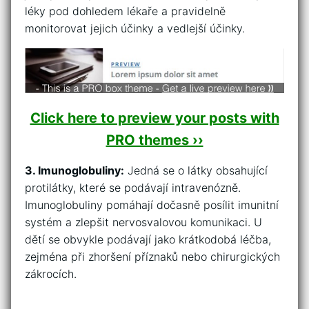
léky ⁢pod dohledem lékaře a pravidelně
monitorovat jejich‌ účinky⁤ a‌ vedlejší účinky.
Click here to preview your posts with
PRO themes ››
3. Imunoglobuliny:
Jedná se o látky obsahující
protilátky, které se podávají⁤ intravenózně.
Imunoglobuliny pomáhají dočasně ⁣posílit imunitní
systém a ⁤zlepšit ⁢nervosvalovou komunikaci. U‌
dětí se ⁤obvykle podávají jako krátkodobá léčba,
⁢zejména ⁣při zhoršení příznaků⁢ nebo chirurgických
zákrocích.