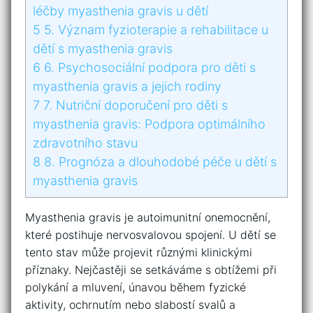
léčby⁣ myasthenia gravis u dětí
5
5. Význam fyzioterapie a rehabilitace u
⁢dětí s myasthenia ‌gravis
6
6. Psychosociální podpora pro děti s​
myasthenia gravis a ‌jejich rodiny
7
7. Nutriční doporučení pro děti s
myasthenia gravis: ⁢Podpora optimálního
zdravotního stavu
8
8. Prognóza a ‌dlouhodobé péče ‌u ⁢dětí‍ s
myasthenia gravis
Myasthenia gravis je autoimunitní onemocnění,⁣
které‍ postihuje nervosvalovou⁣ spojení. U dětí ⁣se
tento stav může projevit různými klinickými
příznaky. ⁢Nejčastěji se⁣ setkáváme s ⁢obtížemi při
polykání a ⁣mluvení, ​únavou během fyzické
aktivity, ochrnutím nebo‍ slabostí svalů a​