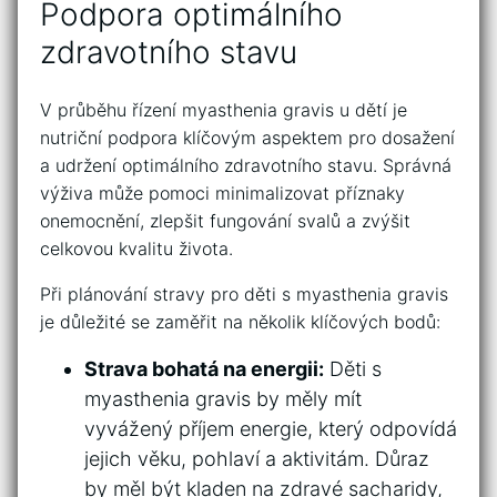
⁢Podpora optimálního
zdravotního stavu
V průběhu řízení ​myasthenia⁣ gravis ​u dětí⁢ je
nutriční podpora klíčovým aspektem pro dosažení
a‌ udržení ‍optimálního‍ zdravotního stavu. Správná
‍výživa může ‍pomoci minimalizovat příznaky
onemocnění,‌ zlepšit fungování svalů a ‌zvýšit
celkovou kvalitu života.
Při plánování stravy pro děti⁢ s myasthenia gravis
je důležité⁢ se zaměřit⁢ na ‌několik ‌klíčových bodů:
Strava ⁢bohatá na energii:
Děti s
‍myasthenia‌ gravis by měly mít
vyvážený ‌příjem energie, který odpovídá
jejich věku, ‍pohlaví a aktivitám. Důraz
by ⁢měl být kladen na zdravé sacharidy,