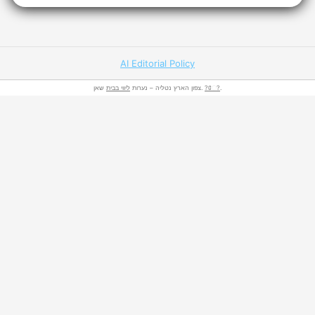
AI Editorial Policy
ליווי בבית
צפון הארץ נטליה – נערות
שאן.
?ே?
.