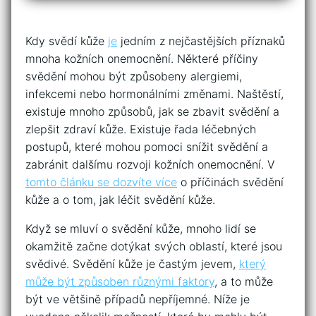
Kdy svědí kůže
je
jedním z nejčastějších příznaků
mnoha kožních onemocnění. Některé příčiny
svědění mohou být způsobeny alergiemi,
infekcemi nebo hormonálními změnami. Naštěstí,
existuje mnoho způsobů, jak se zbavit svědění a
zlepšit zdraví kůže. Existuje řada léčebných
postupů, které mohou pomoci snížit svědění a
zabránit dalšímu rozvoji kožních onemocnění. V
tomto článku se dozvíte více
o příčinách svědění
kůže a o tom, jak léčit svědění kůže.
Když se mluví o svědění kůže, mnoho lidí se
okamžitě začne dotýkat svých oblastí, které jsou
svědivé. Svědění kůže je častým jevem,
který
může být způsoben různými faktory
, a to může
být ve většině případů nepříjemné. Níže je