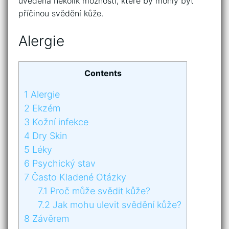
uvedena několik možností, které by mohly být
příčinou svědění kůže.
Alergie
Contents
1
Alergie
2
Ekzém
3
Kožní infekce
4
Dry Skin
5
Léky
6
Psychický stav
7
Často Kladené Otázky
7.1
Proč může svědit kůže?
7.2
Jak mohu ulevit svědění kůže?
8
Závěrem