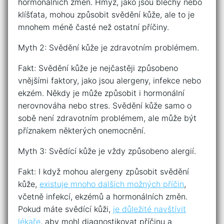
hormonálních změn. Hmyz, jako jsou blechy nebo
klíšťata, mohou způsobit svědění kůže, ale to je
mnohem méně časté než ostatní příčiny.
Myth 2: Svědění kůže je zdravotním problémem.
Fakt: Svědění kůže je nejčastěji způsobeno
vnějšími faktory, jako jsou alergeny, infekce nebo
ekzém. Někdy je může způsobit i hormonální
nerovnováha nebo stres. Svědění kůže samo o
sobě není zdravotním problémem, ale může být
příznakem některých onemocnění.
Myth 3: Svědící kůže je vždy způsobeno alergií.
Fakt: I když mohou alergeny způsobit svědění
kůže,
existuje mnoho dalších možných příčin
,
včetně infekcí, ekzémů a hormonálních změn.
Pokud máte svědící kůži,
je důležité navštívit
lékaře
, aby mohl diagnostikovat příčinu a