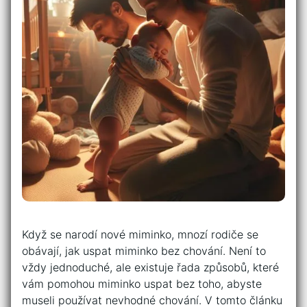
Když se narodí nové miminko, mnozí rodiče se
obávají, jak uspat miminko bez chování. Není to
vždy jednoduché, ale existuje řada způsobů, které
vám pomohou miminko uspat bez toho, abyste
museli používat nevhodné chování. V tomto článku