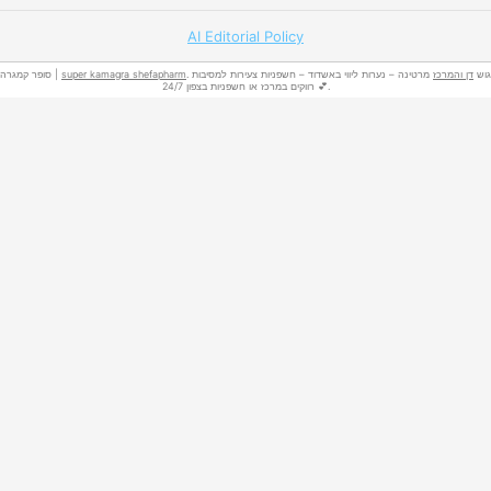
AI Editorial Policy
סופר קמגרה |
super kamagra shefapharm
מרטינה – נערות ליווי באשדוד – חשפניות צעירות למסיבות
דן והמרכז
. גוש
רווקים במרכז או חשפניות בצפון 24/7 💕.