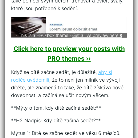
také pomoci svým dětem trénovat a cvičit svaly,
které jsou potřebné k sedění.
Click here to preview your posts with
PRO themes ››
Když se dítě začne sedět, je důležité,
aby si
rodiče uvědomili
, že to není jen milník ve vývoji
dítěte, ale znamená to také, že dítě získává nové
dovednosti a začíná se učit novým věcem.
**Mýty o tom, kdy dítě začíná sedět:**
**H2 Nadpis: Kdy dítě začíná sedět?**
Mýtus 1: Dítě se začne sedět ve věku 6 měsíců.