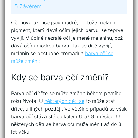
5
Závěrem
Oči novorozence jsou modré, protože melanin,
pigment, který dává očím jejich barvu, se teprve
vyvíjí. V úplně nezralé oči je méně melaninu, což
dává očím modrou barvu. Jak se dítě vyvíjí,
melanin se postupně hromadí a
barva očí se
může změnit
.
Kdy se barva očí změní?
Barva očí dítěte se může změnit během prvního
roku života. U
některých dětí se
to může stát
dříve, u jiných později. Ve většině případů se však
barva očí stává stálou kolem 6. až 9. měsíce. U
některých dětí se barva očí může měnit až do 3
let věku.