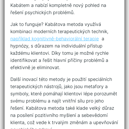
Kabátem a nabízí kompletně nový pohled na
řešení psychických problémů.
Jak to funguje? Kabátova metoda využívá⁣
kombinaci moderních terapeutických technik,
například kognitivně-behaviorální terapie
‌ a
hypnózy, s důrazem na individuální přístup
každému klientovi. Díky tomu je možné rychle‍
identifikovat a řešit hlavní příčiny ⁤problémů a
efektivně je eliminovat.
Další inovací této metody je použití speciálních
terapeutických⁤ nástrojů, jako jsou‌ metafory a
symboly, které pomáhají⁤ klientovi lépe porozumět
svému problému a najít vnitřní sílu‌ pro jeho
řešení. ‌Kabátova metoda také klade velký⁤ důraz
na posílení pozitivního myšlení‌ a sebevědomí
klienta, což vede k ⁢trvalým změnám a‍ upevňování