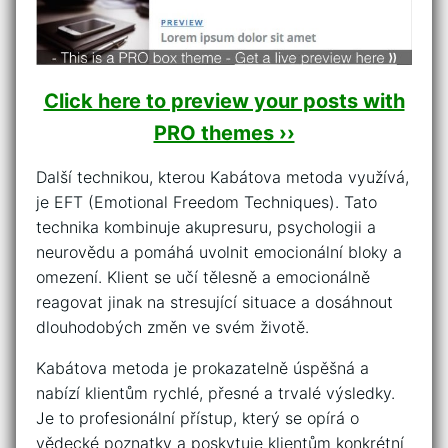
Click here to preview your posts with
PRO themes ››
Další ‍technikou, kterou Kabátova metoda využívá,
je EFT (Emotional ‍Freedom Techniques). Tato
technika kombinuje ⁤akupresuru, ​psychologii a
‌neurovědu a pomáhá uvolnit emocionální bloky⁤ a ​
omezení. Klient se učí ​tělesně a emocionálně
reagovat jinak na stresující situace⁣ a dosáhnout
dlouhodobých změn ​ve svém ⁢životě.
Kabátova ⁤metoda ‍je prokazatelně úspěšná a
nabízí klientům rychlé, přesné a trvalé výsledky.
Je to profesionální⁢ přístup, který ​se‌ opírá o
‌vědecké poznatky⁤ a poskytuje klientům ⁤konkrétní