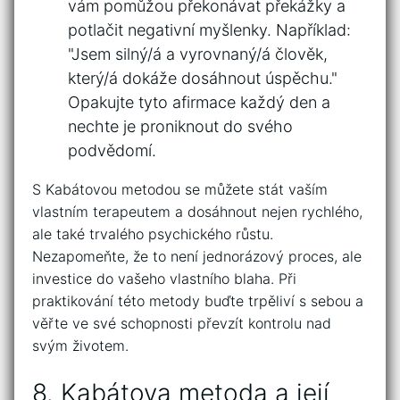
vám pomůžou ​překonávat překážky ‍a
potlačit negativní myšlenky. Například:⁤
"Jsem silný/á a vyrovnaný/á člověk,
který/á dokáže dosáhnout ‍úspěchu."
Opakujte tyto afirmace každý den a
nechte je⁣ proniknout⁢ do svého
podvědomí.
S ​Kabátovou metodou se ⁢můžete stát vaším
vlastním ⁤terapeutem a dosáhnout nejen ‍rychlého,
ale také‍ trvalého psychického​ růstu.
Nezapomeňte, že to ⁣není jednorázový‍ proces, ale
investice do vašeho vlastního blaha. Při
praktikování této metody⁣ buďte trpěliví s sebou a
věřte ve své schopnosti ​převzít kontrolu ⁣nad
svým životem.
8. Kabátova metoda a její