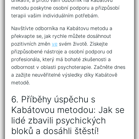
unikátní, a proto⁣ vám odborník ⁢na Kabátovu
metodu poskytne osobní ​podporu‌ a​ přizpůsobí
terapii ⁤vašim individuálním potřebám.
Navštívte ​odborníka‍ na Kabátovu metodu a
překvapte se,‌ jak rychle můžete dosáhnout
pozitivních změn‍
ve
svém životě. Získejte
přizpůsobené nástroje⁢ a‌ osobní ​podporu od
profesionála,​ který má⁣ bohaté ⁤zkušenosti⁢ a
odbornost v oblasti⁣ psychoterapie. Začněte dnes
a ⁢zažijte neuvěřitelné výsledky díky Kabátově
metodě.
6. Příběhy úspěchu s
Kabátovou ​metodou: Jak se
lidé zbavili psychických
bloků a dosáhli štěstí!