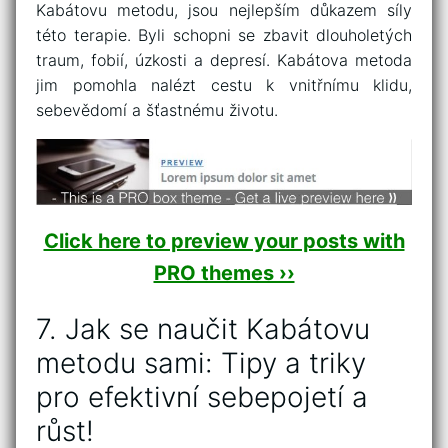
Kabátovu metodu, jsou nejlepším⁢ důkazem síly
této terapie. Byli ⁤schopni se zbavit dlouholetých
traum, fobií, úzkosti a depresí. Kabátova metoda
jim​ pomohla nalézt cestu k vnitřnímu klidu,
sebevědomí a ⁢šťastnému životu.
Click here to preview your posts with
PRO themes ››
7.⁣ Jak se ⁢naučit Kabátovu
metodu⁢ sami: Tipy a triky
⁤pro efektivní sebepojetí a⁢
růst!