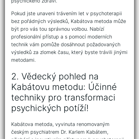
psychického zdraví.
Pokud jste unaveni trávením let v ​psychoterapii ​
bez pořádných výsledků, Kabátova metoda může
být pro ⁣vás tou správnou volbou. Nabízí
profesionální přístup a s ‍pomocí moderních
technik vám pomůže dosáhnout​ požadovaných​
výsledků za zlomek času, který byste trávili⁤ jinými
metodami.
2. Vědecký⁢ pohled na
Kabátovu metodu:⁣ Účinné
techniky ⁢pro transformaci
psychických⁣ potíží!
Kabátova metoda, vyvinuta renomovaným
českým ⁣psychiatrem Dr.⁢ Karlem Kabátem, ​