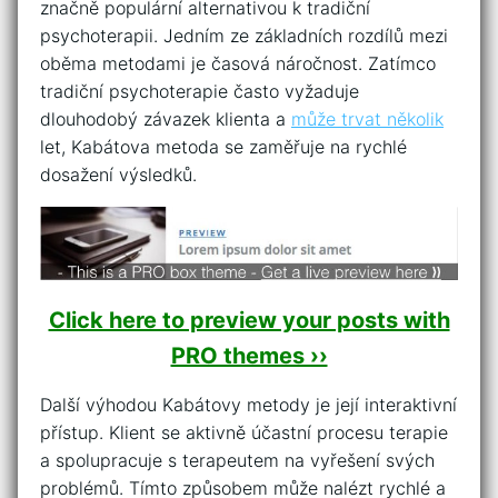
značně populární alternativou k tradiční
psychoterapii. Jedním⁢ ze základních rozdílů mezi
oběma metodami je ⁢časová náročnost. ⁣Zatímco
tradiční psychoterapie často vyžaduje
‌dlouhodobý závazek klienta a
může ⁣trvat několik
let, Kabátova metoda ⁢se ‍zaměřuje ⁣na ​rychlé
dosažení‍ výsledků.
Click here to preview your posts with
PRO themes ››
Další výhodou Kabátovy metody je‍ její interaktivní⁢
přístup. ⁤Klient se aktivně účastní procesu ⁤terapie
a spolupracuje s terapeutem na vyřešení⁤ svých
problémů.⁢ Tímto způsobem může ⁣nalézt rychlé a