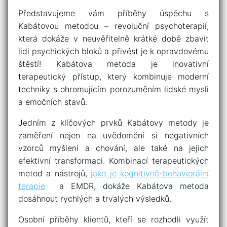
Představujeme vám příběhy úspěchu ⁢s
⁢Kabátovou metodou –⁢ revoluční psychoterapií,
která dokáže v ​neuvěřitelně krátké době zbavit
lidi psychických bloků ⁢a​ přivést je k opravdovému⁢
štěstí! Kabátova metoda je⁢ inovativní
terapeutický⁤ přístup,​ který‍ kombinuje moderní
techniky s ohromujícím⁢ porozuměním⁤ lidské mysli
a emočních stavů.
Jedním z klíčových prvků⁣ Kabátovy metody je
zaměření nejen na ‍uvědomění si negativních
vzorců myšlení a chování,​ ale také na jejich
efektivní transformaci. Kombinací terapeutických
metod ‌a nástrojů,
jako je ​kognitivně-behaviorální
terapie
⁣ a ​EMDR, dokáže Kabátova metoda
⁣dosáhnout ​rychlých a ‌trvalých výsledků.
Osobní příběhy klientů, kteří se rozhodli využít​