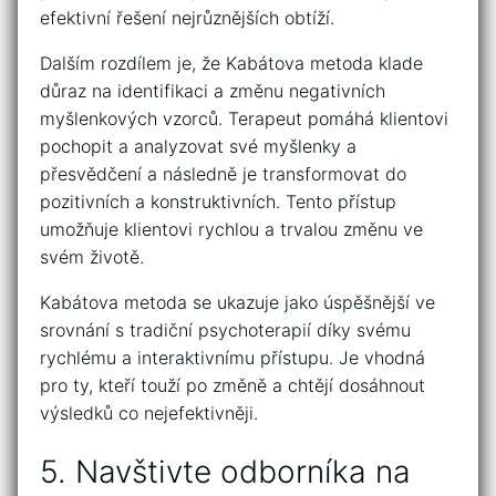
efektivní ‌řešení nejrůznějších obtíží.
Dalším rozdílem je, že Kabátova metoda klade
důraz na identifikaci a změnu negativních
myšlenkových⁢ vzorců. Terapeut pomáhá ⁣klientovi
pochopit ‌a‌ analyzovat‌ své myšlenky a
přesvědčení a‍ následně ‌je transformovat do
pozitivních​ a konstruktivních. Tento⁣ přístup
umožňuje klientovi rychlou a trvalou změnu ​ve
svém ‍životě.
Kabátova metoda se ⁣ukazuje jako úspěšnější ⁢ve
⁣srovnání s tradiční psychoterapií díky svému
rychlému a ⁢interaktivnímu přístupu. Je vhodná
pro ty, ⁢kteří ⁤touží‍ po ⁤změně a chtějí dosáhnout
výsledků co nejefektivněji.
5. Navštivte odborníka na