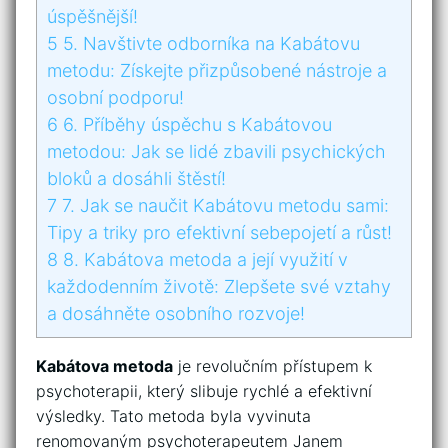
‌úspěšnější!
5
5. Navštivte odborníka na Kabátovu
metodu: Získejte přizpůsobené nástroje ⁣a
osobní podporu!
6
6. Příběhy úspěchu s Kabátovou ​
metodou: Jak se lidé zbavili psychických
bloků a dosáhli štěstí!
7
7.⁣ Jak se ⁢naučit Kabátovu metodu⁢ sami:
Tipy a triky ⁤pro efektivní sebepojetí a⁢ růst!
8
8. Kabátova metoda a její využití​ v ​
každodenním⁣ životě: Zlepšete své ⁤vztahy
a dosáhněte osobního rozvoje!
Kabátova metoda
je‌ revolučním přístupem ‌k
psychoterapii, ⁣který slibuje rychlé⁢ a efektivní
výsledky. Tato metoda byla⁣ vyvinuta⁣
renomovaným psychoterapeutem​ Janem