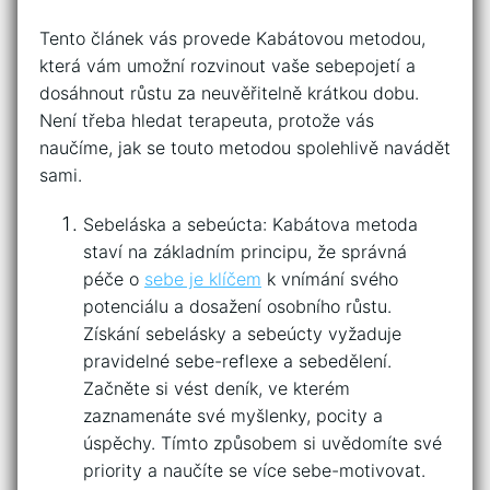
Tento článek vás⁤ provede Kabátovou metodou,
‍která vám umožní⁣ rozvinout vaše⁣ sebepojetí a
⁣dosáhnout ⁢růstu za⁢ neuvěřitelně krátkou dobu.
Není třeba hledat terapeuta, ‍protože vás
naučíme, jak se ⁣touto​ metodou spolehlivě⁣ navádět
sami.
Sebeláska a sebeúcta: Kabátova metoda
staví na ⁢základním principu, ⁣že‍ správná
péče⁤ o‍
sebe ‍je klíčem
k vnímání ⁣svého​
potenciálu a dosažení ⁣osobního růstu.
Získání ​sebelásky a sebeúcty vyžaduje
⁣pravidelné sebe-reflexe a sebedělení.
Začněte si vést⁢ deník, ve kterém
zaznamenáte své⁤ myšlenky, pocity a
úspěchy. Tímto způsobem si uvědomíte své
priority a naučíte se více ‍sebe-motivovat.