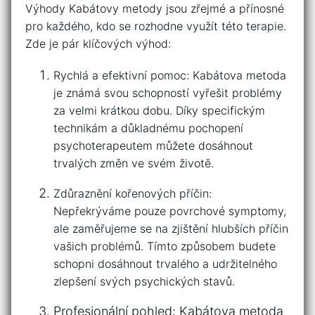
Výhody Kabátovy metody jsou zřejmé a přínosné
pro ​každého, kdo se rozhodne využít této terapie.
Zde ‍je pár klíčových výhod:
Rychlá a efektivní pomoc: Kabátova metoda
je známá svou schopností⁣ vyřešit problémy
za ⁢velmi krátkou dobu. Díky specifickým⁣
technikám ​a důkladnému⁣ pochopení
psychoterapeutem‍ můžete‍ dosáhnout
trvalých změn ve‌ svém životě.
Zdůraznění kořenových příčin: ​
Nepřekrýváme pouze povrchové symptomy,
ale zaměřujeme se na⁤ zjištění hlubších příčin
vašich⁤ problémů. ​Tímto způsobem budete
schopni dosáhnout trvalého a udržitelného
zlepšení svých​ psychických ⁤stavů.
Profesionální pohled: Kabátova‍ metoda