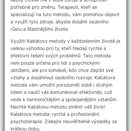
potřebné pro změnu. Terapeuti, kteří se
specializují na tuto metodu, vám pomohou objevit
a‍ využít⁤ tyto⁢ zdroje, abyste dosáhli ‍osobního
růstu a šťastnějšího ⁣života.
Využití Kabátovy metody v každodenním životě je
velkou‍ výhodou pro ty, kteří hledají rychlé a
efektivní‍ řešení svých problémů. Tato metoda
není pouze určena pro lidi s psychickými
obtížemi,⁣ ale pro⁣ kohokoli, kdo chce zlepšit své
vztahy ​a ​dosáhnout osobního rozvoje. Kabátova
metoda vám umožní porozumět sobě i ​druhým
lidem a naučí⁣ vás komunikovat efektivněji, což
vede k harmoničtějším a spokojenějším vztahům.
Nechte Kabátovu metodu změnit váš život!
Kabátova​ metoda: rychlá a profesionální
psychoterapie. Získejte neuvěřitelné výsledky za
krátkou dobu.