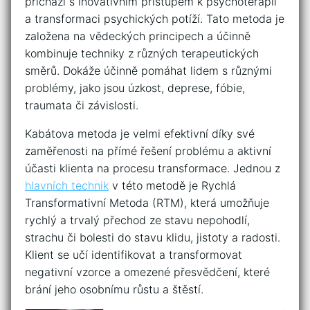
přichází s inovativním přístupem ⁣k psychoterapii
a transformaci psychických ‌potíží. Tato ‍metoda je
založena na⁤ vědeckých principech a účinně
kombinuje techniky z různých⁣ terapeutických
směrů. ‍Dokáže účinně pomáhat lidem s různými
problémy, ‌jako ‌jsou úzkost, deprese, fóbie,‌
traumata či závislosti.
Kabátova metoda je ​velmi efektivní díky své​
zaměřenosti ‍na přímé řešení problému a aktivní
účasti klienta na procesu transformace.⁢ Jednou z
hlavních technik
⁣ v‌ této metodě je Rychlá
⁢Transformativní⁢ Metoda ‍(RTM), která umožňuje
rychlý a trvalý přechod ze stavu⁤ nepohodlí,
strachu či bolesti do stavu klidu, jistoty a radosti.
Klient se ⁣učí identifikovat‌ a transformovat
negativní vzorce a‍ omezené přesvědčení, ⁣které
brání jeho osobnímu růstu a štěstí.