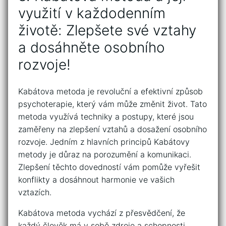
využití​ v ​každodenním⁣
životě: Zlepšete své ⁤vztahy
a dosáhněte osobního
rozvoje!
Kabátova metoda⁣ je revoluční a efektivní způsob
psychoterapie, který vám může změnit život. Tato‌
metoda využívá techniky​ a postupy, které jsou
zaměřeny ⁢na‌ zlepšení‍ vztahů​ a ​dosažení ⁢osobního
rozvoje. Jedním z hlavních principů Kabátovy
metody‍ je důraz‍ na porozumění a komunikaci.
Zlepšení těchto ‍dovedností vám ‍pomůže ‍vyřešit
konflikty a​ dosáhnout ​harmonie ve ‌vašich
vztazích.
Kabátova metoda vychází z přesvědčení, že
každý člověk má v‍ sobě zdroje a schopnosti