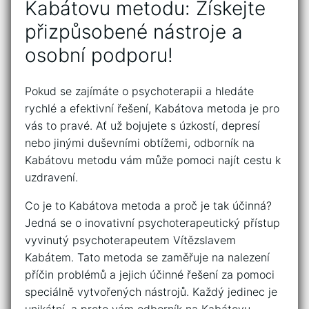
Kabátovu metodu: Získejte
přizpůsobené nástroje ⁣a
osobní podporu!
Pokud se zajímáte o psychoterapii a hledáte
rychlé​ a efektivní řešení, Kabátova metoda je pro‌
vás to pravé. Ať už bojujete s ​úzkostí, depresí
nebo⁤ jinými duševními obtížemi,⁤ odborník na
Kabátovu ⁢metodu vám může ‌pomoci najít cestu k
uzdravení.
Co je ⁢to ‍Kabátova ​metoda a proč je tak⁣ účinná?
Jedná se o inovativní psychoterapeutický přístup
vyvinutý psychoterapeutem Vítězslavem
Kabátem. Tato metoda se‍ zaměřuje na ⁣nalezení
příčin problémů a jejich‌ účinné řešení​ za ‍pomoci
speciálně vytvořených nástrojů. Každý jedinec je