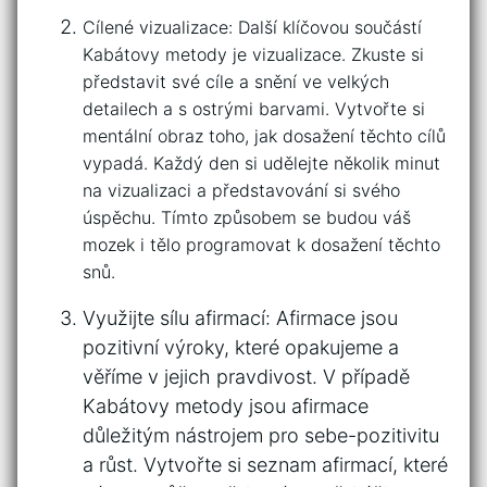
Cílené vizualizace: Další klíčovou součástí
Kabátovy metody je vizualizace. Zkuste si
‌představit své ‍cíle a ‍snění ve velkých
detailech a ⁣s⁢ ostrými‍ barvami.⁤ Vytvořte si
mentální​ obraz toho, jak ⁤dosažení těchto ⁤cílů
vypadá. Každý den si​ udělejte​ několik minut
na vizualizaci a​ představování⁢ si svého
úspěchu. Tímto způsobem⁣ se budou⁢ váš⁤
mozek i tělo programovat k dosažení těchto
snů.
Využijte⁢ sílu afirmací: Afirmace jsou
pozitivní výroky, ‍které opakujeme​ a
věříme v jejich pravdivost. V případě
Kabátovy metody jsou afirmace
důležitým‍ nástrojem pro sebe-pozitivitu⁤
a růst.‌ Vytvořte si seznam afirmací, ‍které