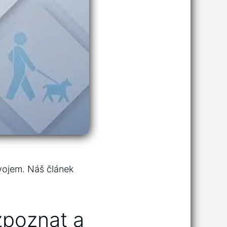
vojem. Náš ⁤článek
zpoznat a