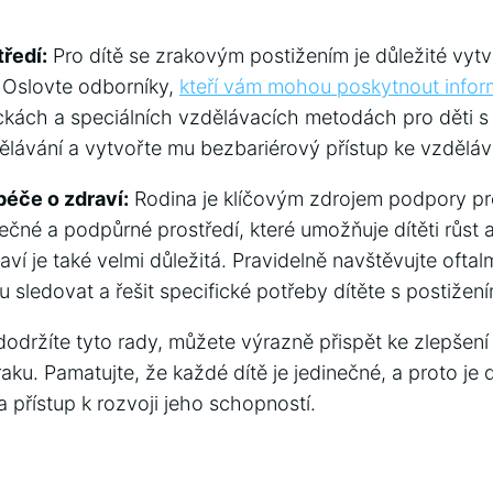
tředí:
Pro​ dítě se zrakovým postižením je důležité vyt
 ‍Oslovte ⁢odborníky,
kteří vám mohou poskytnout info
kách ​a speciálních vzdělávacích⁢ metodách pro děti s
lávání a vytvořte mu ⁣bezbariérový ‌přístup ke vzděláv
péče o zdraví:
Rodina je klíčovým zdrojem podpory pro
čné a podpůrné prostředí, které umožňuje dítěti ⁢růst a⁤
í je‌ také velmi důležitá.⁢ Pravidelně navštěvujte oftal
u sledovat a řešit specifické potřeby dítěte s postižen
držíte tyto rady, můžete ⁣výrazně přispět ke zlepšení
raku. Pamatujte, že každé dítě je jedinečné, a proto je 
 přístup k‍ rozvoji jeho schopností.