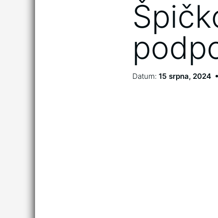
Špičk
podpo
Datum:
15 srpna, 2024