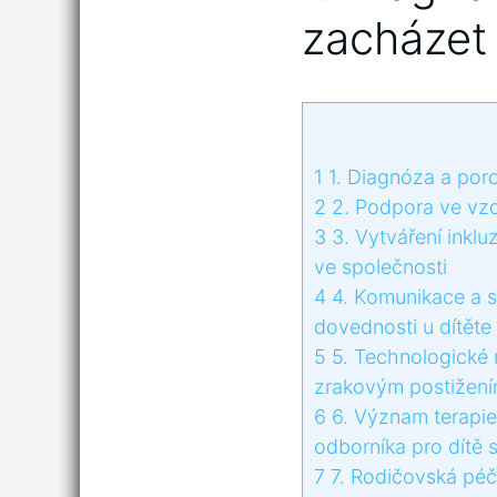
zacházet 
1
1. Diagnóza a poro
2
2. Podpora ve vzdě
3
3. Vytváření inklu
ve‍ společnosti
4
4.‌ Komunikace a s
dovednosti u dítět
5
5. Technologické ​
zrakovým postižen
6
6. Význam terapie 
odborníka pro dítě 
7
7. Rodičovská péče