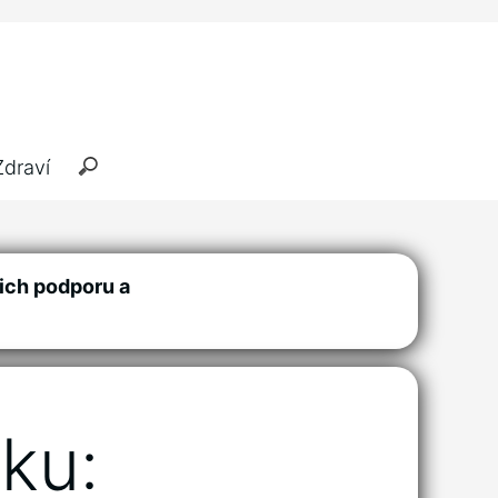
Zdraví
jich podporu a
ku: