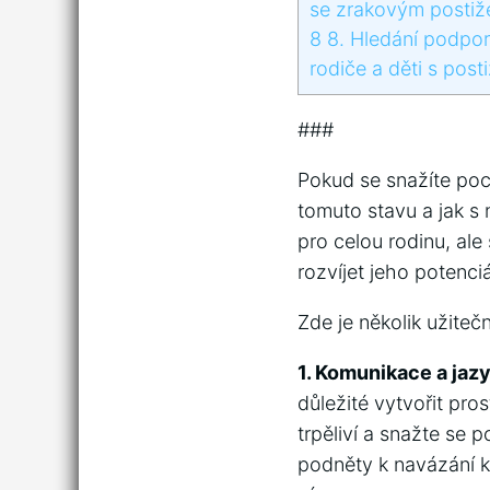
se zrakovým postiže
8
8. ⁤Hledání podpor
rodiče a děti⁢ s post
###
Pokud se ‌snažíte poc
tomuto stavu a jak s
⁢pro celou ‍rodinu, a
rozvíjet ⁣jeho⁤ potenci
Zde je několik užitečn
1. Komunikace a jazy
důležité vytvořit pro
trpěliví​ a⁢ snažte ⁢
‍podněty ⁢k navázání 