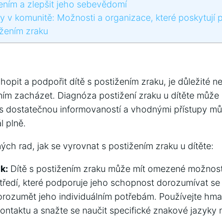
ním a ‌zlepšit jeho sebevědomí
y v‍ komunitě: Možnosti a organizace, které ⁣poskytují 
ižením⁤ zraku
hopit a podpořit dítě s postižením⁢ zraku, je důležité 
 ním zacházet. Diagnóza postižení zraku u dítěte můž
le s dostatečnou informovaností a vhodnými přístupy mů
ál plně.
ých⁤ rad, jak⁤ se vyrovnat⁢ s postižením zraku u dítěte:
k:
Dítě s postižením zraku může ⁤mít omezené ‍možnos
středí, které podporuje jeho‌ schopnost dorozumívat se 
se porozumět​ jeho individuálním potřebám. Používejte h
kontaktu a snažte se naučit specifické znakové jazyky 