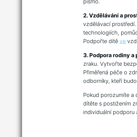
písmo.
2. Vzdělávání ​a pros
vzdělávací prostředí.
technologiích, pomůc
Podpořte dítě
ve
vzdě
3.⁤ Podpora rodiny a 
zraku. Vytvořte bezpe
Přiměřená péče o zdrav
odborníky, kteří budo
Pokud porozumíte a do
dítěte s postižením z
individuální podporu a