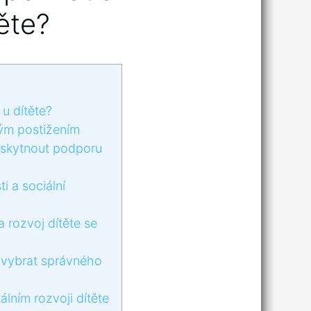
ěte?
u dítěte?
vým postižením
poskytnout podporu
 a​ sociální
 rozvoj dítěte se
k vybrat správného
lním rozvoji dítěte