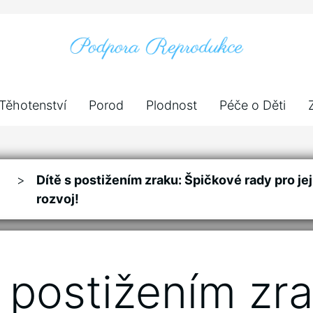
Těhotenství
Porod
Plodnost
Péče o Děti
>
Dítě s postižením zraku: Špičkové rady pro je
rozvoj!
s postižením zra