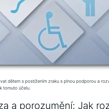
at dětem​ s postižením zraku s plnou ‍podporou a‌ roz
k ⁢tomuto účelu.
za a porozumění: Jak ro