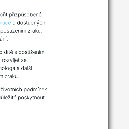
vořit přizpůsobené
rmace
o⁢ dostupných
 postižením zraku.
ání.
 dítě s postižením
 rozvíjet se.
mologa a další
ím zraku.
‍ životních podmínek
důležité ​poskytnout