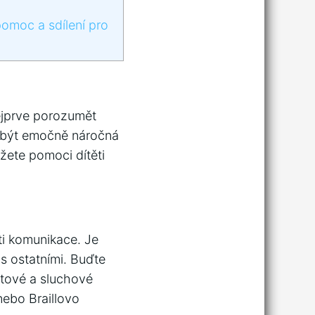
pomoc a sdílení pro
nejprve porozumět
e být emočně náročná
žete pomoci dítěti
ti komunikace. Je
s ostatními.⁣ Buďte
matové a sluchové
nebo Braillovo