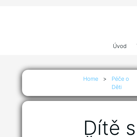
Úvod
Home
>
Péče o
Děti
Dítě 