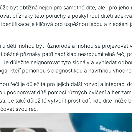
že být obtížná ‍nejen pro samotné dítě, ale i pro jeho r
ikovat příznaky této poruchy a poskytnout ⁢dítěti adekvát
identifikace je klíčová pro ‍úspěšnou léčbu a zlepšení
i u dětí⁤ mohou být ⁣různorodé a mohou se projevovat 
i běžné příznaky ​patří například nesrozumitelná řeč,⁤ p
 Je důležité neignorovat ⁢tyto signály a vyhledat od
ga, kteří pomohou s diagnostikou ‍a navrhnou vhodnou
u řeči je důležitá pro jejich další rozvoj a integraci ‌
ou podporovat dítě pomocí různých cvičení a her zamě
. Je také důležité vytvořit prostředí, kde dítě může b
čovat svou řeč.