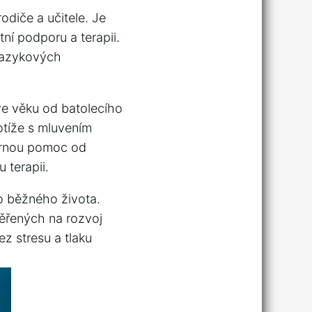
odiče a učitele. Je
ní podporu a⁣ terapii.
 jazykových
ve věku od batolecího
otíže s mluvením​
bornou pomoc od
 terapii.
do běžného⁤ života.
řených‌ na rozvoj
ez stresu a tlaku