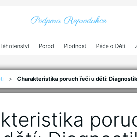
Těhotenství
Porod
Plodnost
Péče o Děti
ti
>
Charakteristika poruch řeči u dětí: Diagnosti
kteristika poru