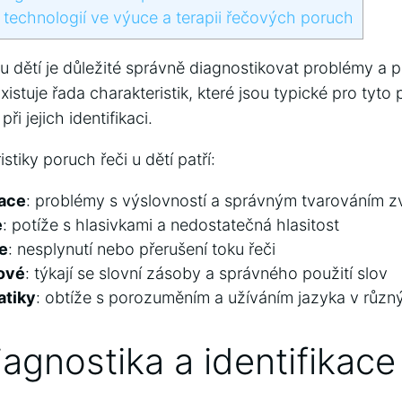
technologií ve výuce a terapii⁢ řečových⁣ poruch
u⁢ dětí je důležité správně diagnostikovat⁤ problémy ⁢a 
xistuje řada charakteristik, které​ jsou typické pro tyt
ři jejich identifikaci.
tiky poruch řeči⁣ u​ dětí ‌patří:
lace
: problémy s výslovností a správným tvarováním z
e
: potíže s hlasivkami a nedostatečná hlasitost
e
: nesplynutí nebo ‌přerušení ​toku řeči
ové
: týkají se slovní zásoby a správného​ použití slov
atiky
:⁢ obtíže s porozuměním a užíváním jazyka v různ
agnostika⁤ a ‌identifikac