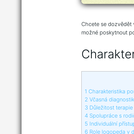
Chcete se dozvědět víc
možné poskytnout po
Charakter
1
Charakteristika por
2
Včasná diagnostika⁤
3
Důležitost terapie
4
Spolupráce s rodič
5
Individuální příst
6
Role ‍logopeda⁣ v d