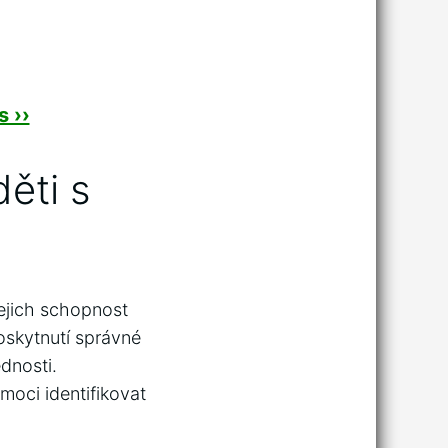
 ››
děti s
jejich schopnost
skytnutí správné‍
dnosti.
oci identifikovat