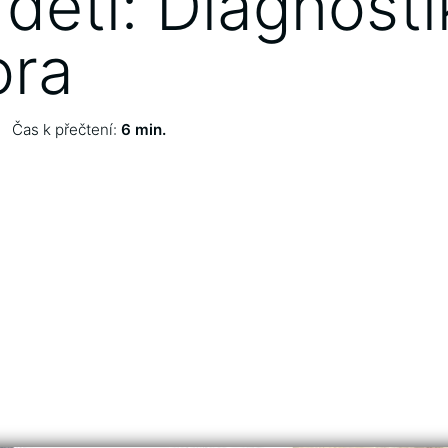
 dětí: Diagnosti
ora
Čas k přečtení:
6 min.