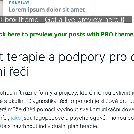
ick here to preview your posts with PRO themes
t terapie⁣ a podpory pro 
 řeči
mohou mít různé formy a projevy, které mohou ovlivnit 
 s okolím. Diagnostika těchto poruch je klíčová pro po
erá může dítěti pomoci vyvinout⁣ své komunikační ⁣dove
níci,
jako
jsou logopedové a psychologové, mohou pom
ěte a navrhnout individuální plán terapie.