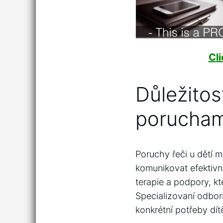
Cl
Důležitos
poruchami
Poruchy řeči u dětí⁤ 
komunikovat efektivně
terapie a podpory, kt
Specializovaní odbor
konkrétní potřeby dít