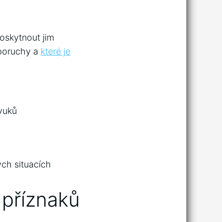
poskytnout jim
o poruchy a
které je
vuků
ých situacích
e příznaků