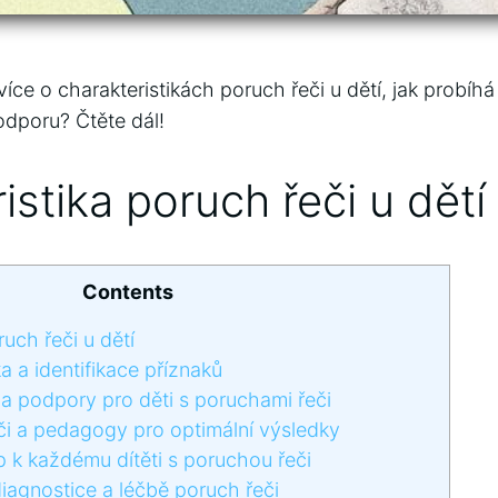
e o charakteristikách poruch řeči u dětí, jak⁣ probíhá d
dporu? Čtěte dál!
istika poruch řeči u dětí
Contents
uch řeči u dětí
 a ‌identifikace příznaků
⁣ a podpory pro děti s poruchami řeči
i⁢ a pedagogy pro optimální výsledky
up k každému dítěti s poruchou řeči
iagnostice⁣ a léčbě poruch řeči