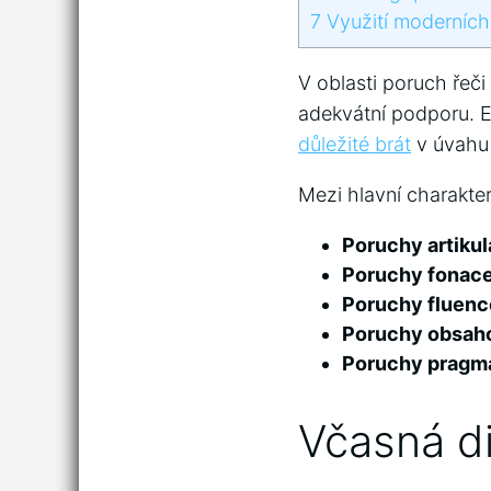
7
Využití moderních 
V oblasti poruch řeči 
adekvátní podporu.‍ E
důležité brát
v úvahu p
Mezi hlavní ⁢charakteris
Poruchy artiku
Poruchy fonac
Poruchy fluenc
Poruchy obsah
Poruchy pragm
Včasná di