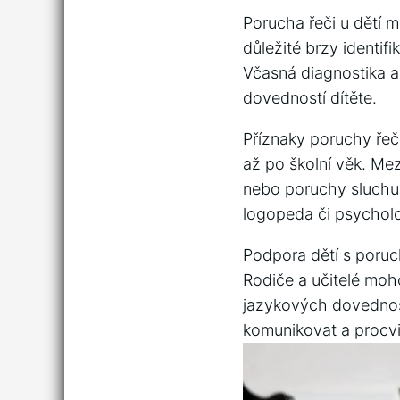
Porucha řeči u dětí mů
důležité brzy‍ identif
Včasná diagnostika a 
dovedností dítěte.
Příznaky poruchy řeč
až po školní věk. Mez
nebo poruchy sluchu.
logopeda či psycholo
Podpora dětí s porucho
Rodiče a učitelé moh
jazykových dovedností
komunikovat a procvi