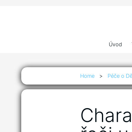
Úvod
Home
>
Péče o Dě
Chara