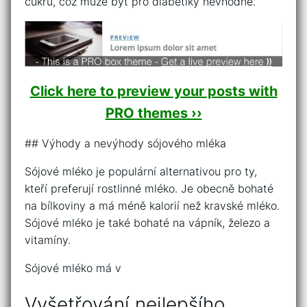
cukru, což může být pro diabetiky nevhodné.
Click here to preview your posts with
PRO themes ››
## Výhody a nevýhody sójového mléka
Sójové mléko je populární alternativou pro ty,
kteří preferují rostlinné mléko. Je obecně bohaté
na bílkoviny a má méně kalorií než kravské mléko.
Sójové mléko je také bohaté na vápník, železo a
vitamíny.
Sójové mléko má v
Vyšetřování nejlepšího