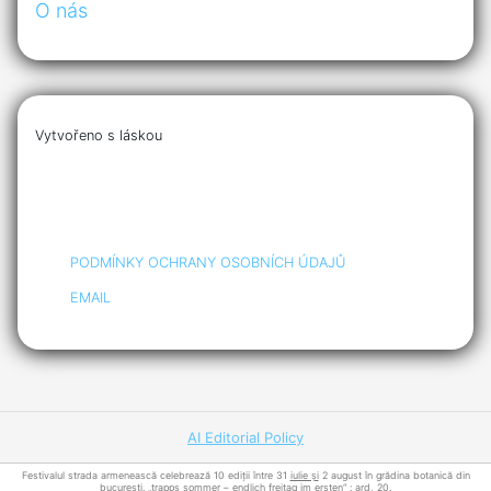
O nás
Vytvořeno s láskou
PODMÍNKY OCHRANY OSOBNÍCH ÚDAJŮ
EMAIL
AI Editorial Policy
Festivalul strada armenească celebrează 10 ediții între 31
iulie și
2 august în grădina botanică din
bucurești. „trapps
sommer
– endlich freitag im ersten“ : ard, 20.