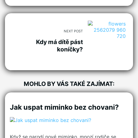
NEXT POST
Kdy má dítě pást
koníčky?
MOHLO BY VÁS TAKÉ ZAJÍMAT:
Jak uspat miminko bez chovani?
Když se narodí nové miminko, mnozí rodiče se