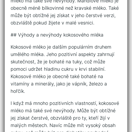
mléko má také své nevýhody. Mandlové mléko je
obecně méně bílkovinné než kravské mléko. Také
může být obtížné jej získat v jeho čerstvé verzi,
obzvláště pokud žijete v malé vesnici.
## Výhody a nevýhody kokosového mléka
Kokosové mléko je dalším populárním druhem
umělého mléka. Jeho pozitivní aspekty zahrnují
skutečnost, že je bohaté na tuky, což může
pomoci udržet hladinu cukru v krvi stabilní.
Kokosové mléko je obecně také bohaté na
vitamíny a minerály, jako je vápník, železo a
hořčík.
I když má mnoho pozitivních vlastností, kokosové
mléko má také své nevýhody. Může být obtížné
jej získat čerstvé, obzvláště pro ty, kteří žijí v
malých městech. Navíc může mít vysoký obsah