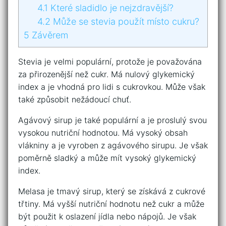
4.1
Které sladidlo je nejzdravější?
4.2
Může se stevia použít místo cukru?
5
Závěrem
Stevia je velmi populární, protože je považována
za přirozenější než cukr. Má nulový glykemický
index a je vhodná pro lidi s cukrovkou. Může však
také způsobit nežádoucí chuť.
Agávový sirup je také populární a je proslulý svou
vysokou nutriční hodnotou. Má vysoký obsah
vlákniny a je vyroben z agávového sirupu. Je však
poměrně sladký a může mít vysoký glykemický
index.
Melasa je tmavý sirup, který se získává z cukrové
třtiny. Má vyšší nutriční hodnotu než cukr a může
být použit k oslazení jídla nebo nápojů. Je však