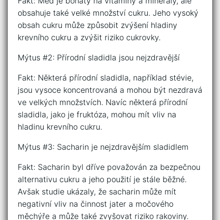
Fakt: Med je bohatý na vitamíny a minerály, ale
obsahuje také velké množství cukru. Jeho vysoký
obsah cukru může způsobit zvýšení hladiny
krevního cukru a zvýšit riziko cukrovky.
Mýtus #2: Přírodní sladidla jsou nejzdravější
Fakt: Některá přírodní sladidla, například stévie,
jsou vysoce koncentrovaná a mohou být nezdravá
ve velkých množstvích. Navíc některá přírodní
sladidla, jako je fruktóza, mohou mít vliv na
hladinu krevního cukru.
Mýtus #3: Sacharin je nejzdravějším sladidlem
Fakt: Sacharin byl dříve považován za bezpečnou
alternativu cukru a jeho použití je stále běžné.
Avšak studie ukázaly, že sacharin může mít
negativní vliv na činnost jater a močového
měchýře a může také zvyšovat riziko rakoviny.