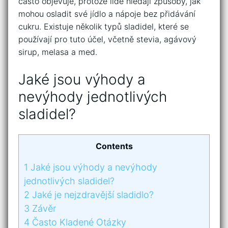
často objevuje, protože lidé hledají způsoby, jak
mohou osladit své jídlo a nápoje bez přidávání
cukru. Existuje několik typů sladidel, které se
používají pro tuto účel, včetně stevia, agávový
sirup, melasa a med.
Jaké jsou výhody a
nevýhody jednotlivých
sladidel?
Contents
1
Jaké jsou výhody a nevýhody
jednotlivých sladidel?
2
Jaké je nejzdravější sladidlo?
3
Závěr
4
Často Kladené Otázky