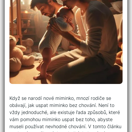
Když se narodí nové miminko, mnozí rodiče se
obávají, jak uspat miminko bez chování. Není to
vždy jednoduché, ale existuje řada způsobů, které
vám pomohou miminko uspat bez toho, abyste
museli používat nevhodné chování. V tomto článku