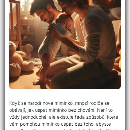
Když se narodí nové miminko, mnozí rodiče se
obávají, jak uspat miminko bez chování. Není to
vždy jednoduché, ale existuje řada způsobů, které
vám pomohou miminko uspat bez toho, abyste