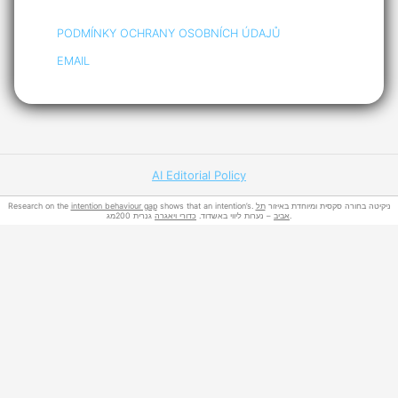
PODMÍNKY OCHRANY OSOBNÍCH ÚDAJŮ
EMAIL
AI Editorial Policy
Research on the
intention behaviour gap
תל
shows that an intention’s. ניקיטה בחורה סקסית ומיוחדת באיזור
גנרית 200מג.
אביב
– נערות ליווי באשדוד.
כדורי ויאגרה