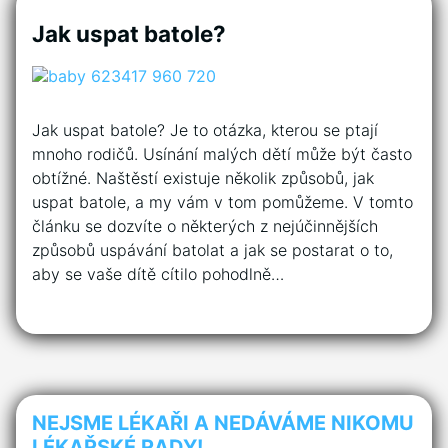
Jak uspat batole?
Jak uspat batole? Je to otázka, kterou se ptají
mnoho rodičů. Usínání malých dětí může být často
obtížné. Naštěstí existuje několik způsobů, jak
uspat batole, a my vám v tom pomůžeme. V tomto
článku se dozvíte o některých z nejúčinnějších
způsobů uspávání batolat a jak se postarat o to,
aby se vaše dítě cítilo pohodlně…
NEJSME LÉKAŘI A NEDÁVÁME NIKOMU
LÉKAŘSKÉ RADY!