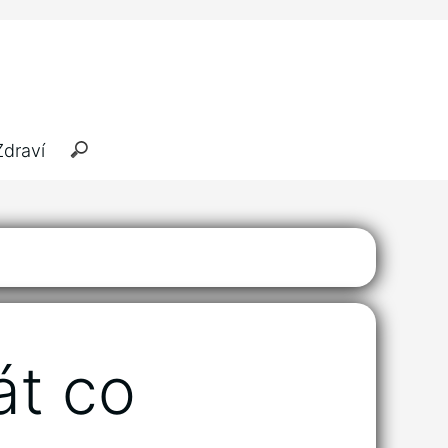
Zdraví
át co