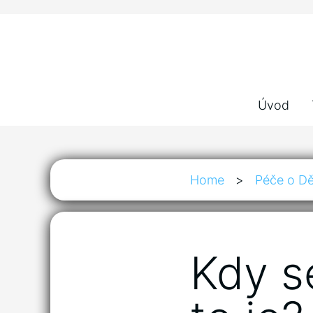
Úvod
Home
>
Péče o Dě
Kdy s