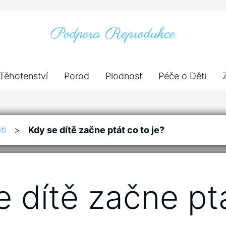
Těhotenství
Porod
Plodnost
Péče o Děti
ti
>
Kdy se dítě začne ptát co to je?
e dítě začne pt