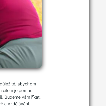
o důležité, abychom
ím cílem je pomoci
ě. Budeme vám říkat,
vě a vzdělávání.