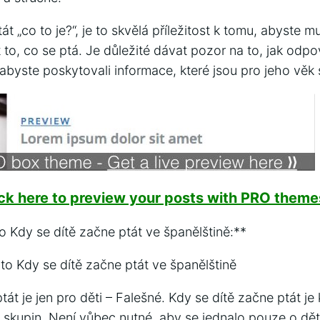
t „co to je?“, je to skvělá příležitost k tomu, abyste m
to, co se ptá. Je důležité dávat pozor na to, jak odpo
 abyste poskytovali informace, které jsou pro jeho věk
ick here to preview your posts with PRO themes
o Kdy se dítě začne ptát ve španělštině:**
to Kdy se dítě začne ptát ve španělštině
tát je jen pro děti – Falešné. Kdy se dítě začne ptát je
skupin. Není vůbec nutné, aby se jednalo pouze o dět