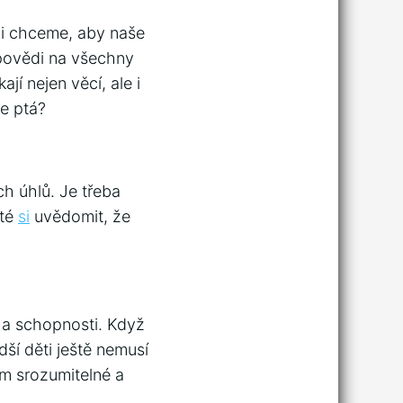
hni chceme, aby naše
dpovědi na všechny
jí nejen věcí, ale i
e ptá?
ch úhlů. Je třeba
ité
si
uvědomit, že
k a schopnosti. Když
dší děti ještě nemusí
im srozumitelné a