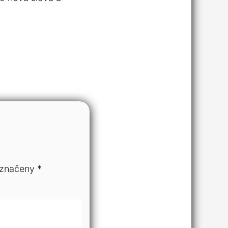
označeny
*