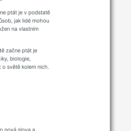
ne ptát je v podstatě
působ, jak lidé mohou
ložen na vlastním
tě začne ptát je
ky, biologie,
 o světě kolem nich.
 o nová slova a