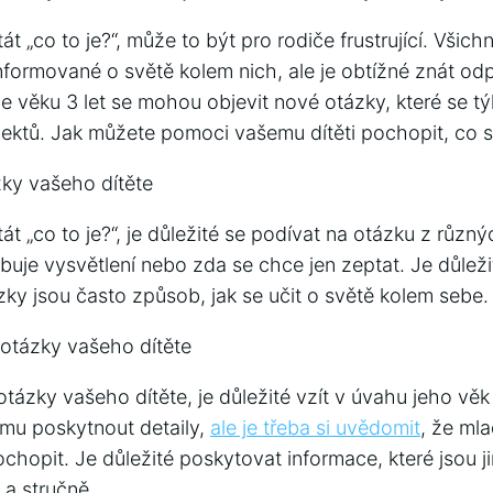
át „co to je?“, může to být pro rodiče frustrující. Všic
 informované o světě kolem nich, ale je obtížné znát o
ve věku 3 let se mohou objevit nové otázky, které se týka
ktů. Jak můžete pomoci vašemu dítěti pochopit, co s
ky vašeho dítěte
át „co to je?“, je důležité se podívat na otázku z různý
ebuje vysvětlení nebo zda se chce jen zeptat. Je důlež
ázky jsou často způsob, jak se učit o světě kolem sebe.
otázky vašeho dítěte
tázky vašeho dítěte, je důležité vzít v úvahu jeho vě
e mu poskytnout detaily,
ale je třeba si uvědomit
, že mla
hopit. Je důležité poskytovat informace, které jsou j
a stručně.