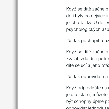
Když se dítě začne pt
děti byly co nejvíce
jejich otázky. U dětí 
psychologických aspe
## Jak pochopit otáz
Když se dítě začne pt
zvážit, zda dítě potř
dítě se učí a jeho ot
## Jak odpovídat na 
Když odpovídáte na o
je dítě starší, můžet
být schopny úplně poc
odpovídat jednoduše 