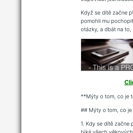
Když se dítě začne ptá
pomohli mu pochopit 
otázky, a dbát na to,
Cl
**Mýty o tom, co je t
## Mýty o tom, co je 
1. Kdy se dítě začne p
týká všech věkových 