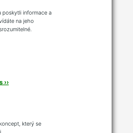
u poskytli informace a
vídáte na jeho
 srozumitelné.
 ››
 koncept, který se
i.