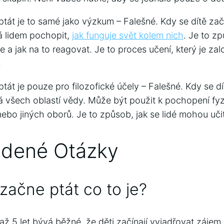
ptát je to samé jako výzkum – Falešné. Kdy se dítě zač
á lidem pochopit,
jak funguje svět kolem nich
. Je to z
ěje a jak na to reagovat. Je to proces učení, který je za
.
ptát je pouze pro filozofické účely – Falešné. Kdy se dí
á všech oblastí vědy. Může být použit k pochopení fyzi
ebo jiných oborů. Je to způsob, jak se lidé mohou učit
adené Otázky
 začne ptát co to je?
ž 5 let bývá běžné, že děti začínají vyjadřovat zájem