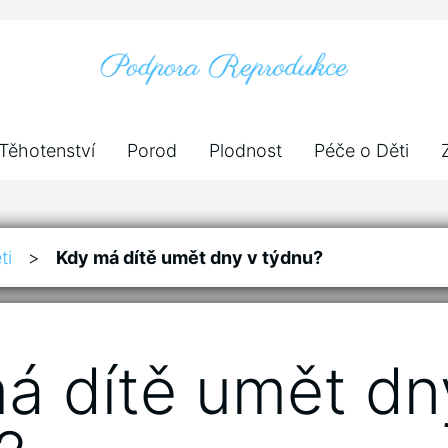
Těhotenství
Porod
Plodnost
Péče o Děti
ti
>
Kdy má dítě umět dny v týdnu?
á dítě umět dn