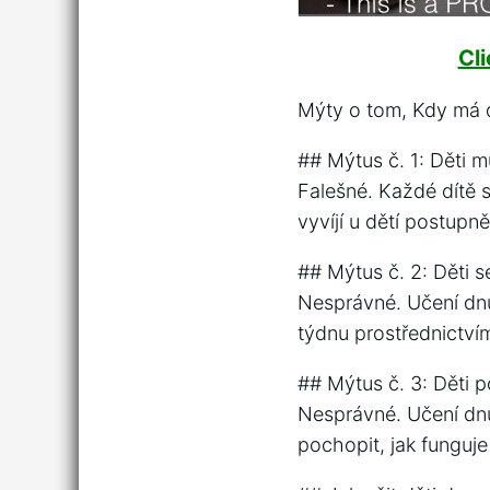
Cl
Mýty o tom, Kdy má 
## Mýtus č. 1: Děti 
Falešné. Každé dítě s
vyvíjí u dětí postupn
## Mýtus č. 2: Děti s
Nesprávné. Učení dnů 
týdnu prostřednictvím
## Mýtus č. 3: Děti 
Nesprávné. Učení dn
pochopit, jak funguje