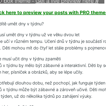
ick here to preview your posts with PRO themes
dítě umět dny v týdnu?
musí umět dny v týdnu už ve věku dvou let
e učí v různém tempu. Učení dnů v týdnu je součástí ro
ě. Děti mohou mít do čtyř let stále problémy s pojmeno
e musí učit dny v týdnu zpaměti
v týdnu by mělo být zábavné a interaktivní. Děti by s
 her, písniček a obrázků, aby se lépe učily.
potřebují dlouhou dobu, než pochopí, jak funguje týden
ů v týdnu může být zábavné a zároveň učivé. Děti m
 týden, už do několika týdnů po zahájení výuky.