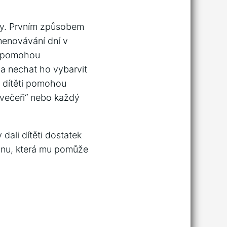
by. Prvním způsobem
menovávání dní v
ti pomohou
 a nechat ho vybarvit
é dítěti pomohou
 večeři“ nebo každý
dali dítěti dostatek
tinu, která mu pomůže