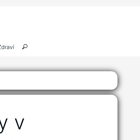
Zdraví
y v