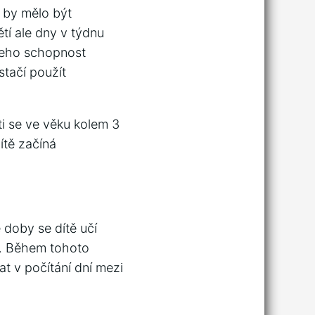
 by mělo být
tí ale dny v týdnu
a jeho schopnost
stačí použít
ti se ve věku kolem 3
ítě začíná
 doby se dítě učí
í. Během tohoto
t v počítání dní mezi