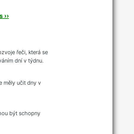
 ››
zvoje řeči, která se
váním dní v týdnu.
e měly učit dny v
ohou být schopny