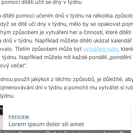
pomoci dítěti učit se dny v týdnu
dítěti pomoci učením dnů v týdnu na několika způso
Když se dítě učí dny v týdnu, mělo by se opakovat poj
hým způsobem je vytváření her a činností, které dítě
 dnů v týdnu. Například můžete dítěti ukázat kalendář
novalo. Třetím způsobem může být
vytváření rutin
, kter
 týdnu. Například můžete mít každé pondělí „pondělní
mový večer“.
dnou použít jakýkoli z těchto způsobů, je důležité, aby 
jmenovávání dní v týdnu a pomohli mu vytvářet si ru
týdnu.