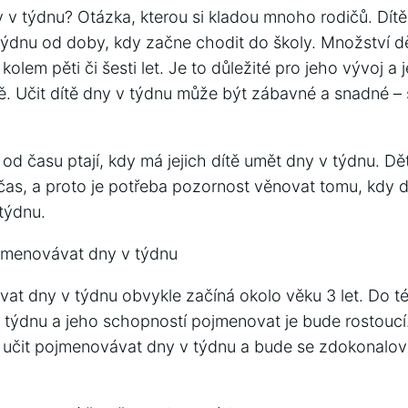
 v týdnu? Otázka, kterou si kladou mnoho rodičů. Dítě
ýdnu od doby, kdy začne chodit do školy. Množství dě
 kolem pěti či šesti let. Je to důležité pro jeho vývoj 
ě. Učit dítě dny v týdnu může být zábavné a snadné – 
 od času ptají, kdy má jejich dítě umět dny v týdnu. Dě
o čas, a proto je potřeba pozornost věnovat tomu, kdy d
týdnu.
ojmenovávat dny v týdnu
at dny v týdnu obvykle začíná okolo věku 3 let. Do té
v týdnu a jeho schopností pojmenovat je bude rostouc
 učit pojmenovávat dny v týdnu a bude se zdokonalova