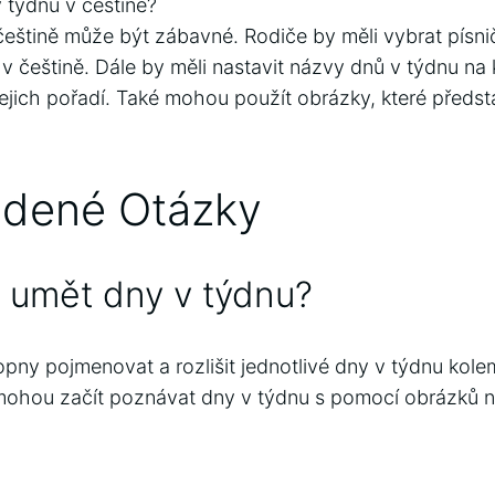
v týdnu v češtině?
češtině může být zábavné. Rodiče by měli vybrat písni
 češtině. Dále by měli nastavit názvy dnů v týdnu na k
jich pořadí. Také mohou použít obrázky, které předst
adené Otázky
 umět dny v týdnu?
pny pojmenovat a rozlišit jednotlivé dny v týdnu kolem
 mohou začít poznávat dny v týdnu s pomocí obrázků 