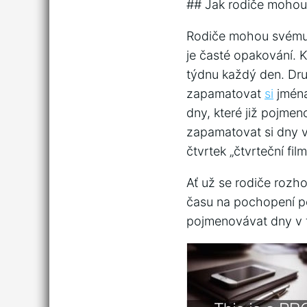
## Jak rodiče mohou 
Rodiče mohou svému 
je časté opakování. 
týdnu každý den. Dru
zapamatovat
si
jména
dny, které již pojme
zapamatovat si dny v
čtvrtek „čtvrteční fil
Ať už se rodiče rozho
času na pochopení po
pojmenovávat dny v 