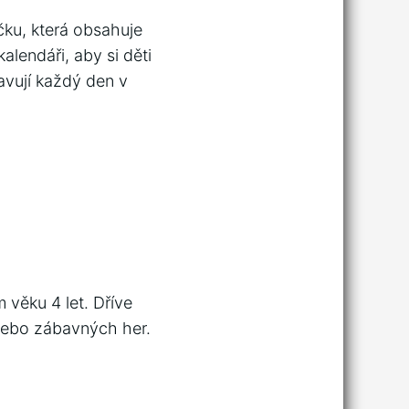
čku, která obsahuje
alendáři, aby si děti
avují každý den v
 věku 4 let. Dříve
nebo zábavných her.