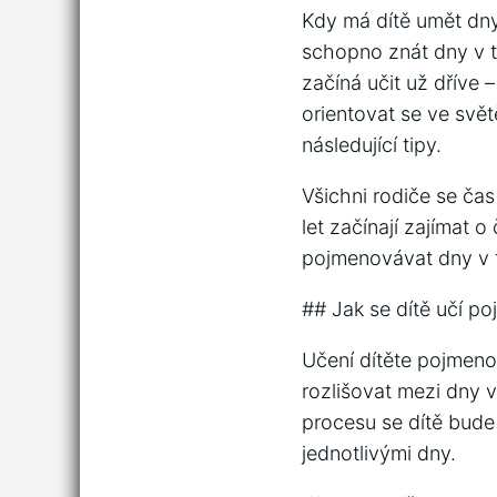
Kdy má dítě umět dny
schopno znát dny v t
začíná učit už dříve –
orientovat se ve svět
následující tipy.
Všichni rodiče se čas
let začínají zajímat 
pojmenovávat dny v 
## Jak se dítě učí p
Učení dítěte pojmenov
rozlišovat mezi dny 
procesu se dítě bude
jednotlivými dny.