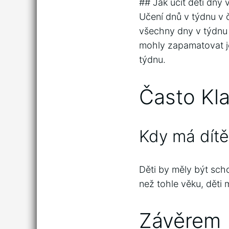
## Jak učit děti dny 
Učení dnů v týdnu v 
všechny dny v týdnu v
mohly zapamatovat je
týdnu.
Často Kl
Kdy má dítě
Děti by měly být scho
než tohle věku, děti
Závěrem