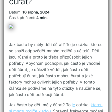
čůrat?
Datum:
16 srpna, 2024
Čas k přečtení:
4 min.
Jak často by měly děti čůrat? To je otázka, kterou
se snaží odpovědět mnoho rodičů a učitelů. Děti
jsou různé a proto je třeba přizpůsobit jejich
potřeby. Abychom pochopili, jak často je vhodné
děti čůrat, je důležité vědět, jak často děti
potřebují čurat, jak často mohou čurat a jaké
faktory mohou ovlivnit jejich potřeby. V tomto
článku se podíváme na tyto otázky a naučíme se,
jak často děti potřebují čůrat.
Jak často by děti měly čůrat? To
je
otázka,
kterou
si mnozí rodiče kladou
. Správná frekvence močení