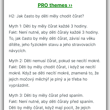
PRO themes ››
H2: Jak často by děti měly chodit čůrat?
Myth 1: Děti by měly čůrat každé 3 hodiny.
Fakt: Není nutné, aby děti čůraly každé 3 hodiny.
To, jak často by měly děti čůrat, závisí na věku
dítěte, jeho fyzickém stavu a jeho stravovacích
návycích.
Myth 2: Děti nemusí čůrat, pokud se necítí mokré.
Fakt: Děti by měly chodit čůrat, i když se necítí
mokré. Když se děti necítí mokré, znamená to, že
jejich močový měchýř je plný a je třeba ho
vyprázdnit.
Myth 3: Děti by měly čůrat před spaním.
Fakt: Není nutné, aby děti čůraly před spaním.
Děti by měly čůrat, když mají pocit, že jejich