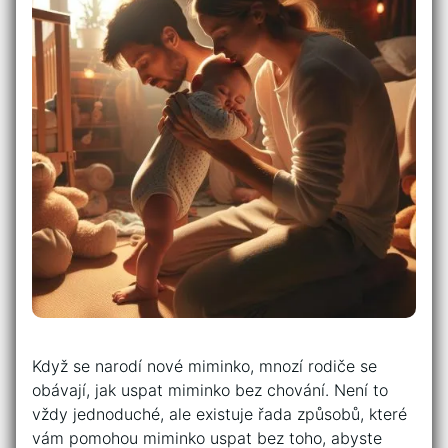
Když se narodí nové miminko, mnozí rodiče se
obávají, jak uspat miminko bez chování. Není to
vždy jednoduché, ale existuje řada způsobů, které
vám pomohou miminko uspat bez toho, abyste