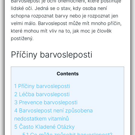
Barvoslepost je oční onemocnění, které postihuje
lidské oči. Jedná se o stav, kdy osoba není
schopna rozpoznat barvy nebo je rozpoznat jen
velmi málo. Barvoslepost může mít mnoho příčin,
které mohou mít vliv na to, jak moc je člověk
postižený.
Příčiny barvosleposti
Contents
1
Příčiny barvosleposti
2
Léčba barvosleposti
3
Prevence barvosleposti
4
Barvoslepost není způsobena
nedostatkem vitamínů
5
Často Kladené Otázky
5.1
Co může způsobit barvoslepost?