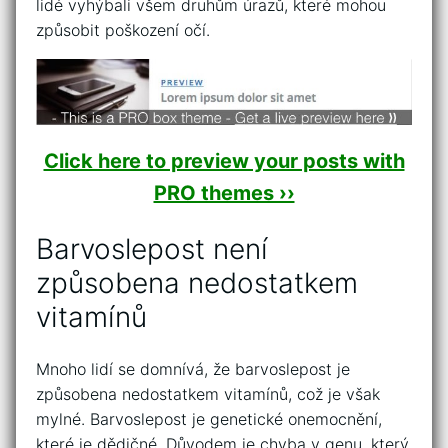
lidé vyhýbali všem druhům úrazů, které mohou
způsobit poškození očí.
Click here to preview your posts with
PRO themes ››
Barvoslepost není
způsobena nedostatkem
vitamínů
Mnoho lidí se domnívá, že barvoslepost je
způsobena nedostatkem vitamínů, což je však
mylné. Barvoslepost je genetické onemocnění,
které je dědičné. Důvodem je chyba v genu, který