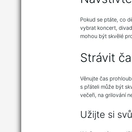
Pokud se ptáte, co dě
vybrat koncert, divade
mohou být skvělé pro
Strávit ča
Věnujte čas prohloub
s přáteli může být s
večeři, na grilování n
Užijte si sv