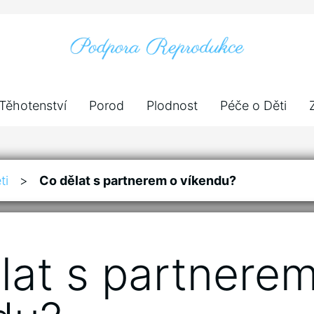
Těhotenství
Porod
Plodnost
Péče o Děti
ti
>
Co dělat s partnerem o víkendu?
lat s partnere