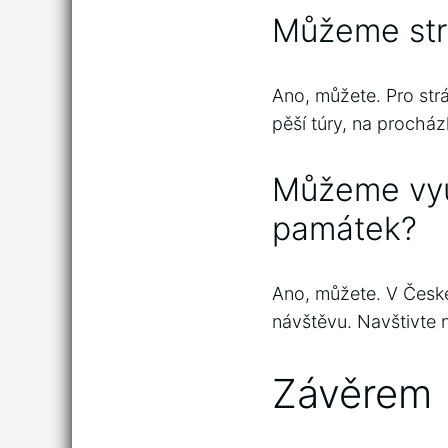
Můžeme strá
Ano, můžete. Pro strá
pěší túry, na procház
Můžeme využ
památek?
Ano, můžete. V České
návštěvu. Navštivte 
Závěrem