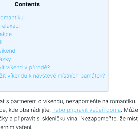
Contents
omantiku
relaxaci
 akce
li
 víkend
ázky
t víkend v přírodě?
t víkendu k návštěvě místních památek?
lat s partnerem o víkendu, nezapomeňte na romantiku.
ce, kde oba rádi jíte,
nebo připravit večeři doma
. Může
čky a připravit si skleničku vína. Nezapomeňte, že mí
černím vaření.