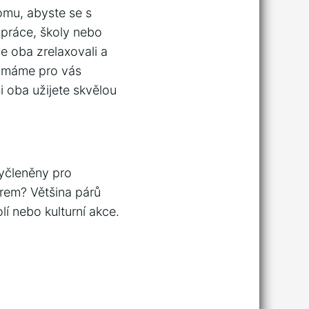
omu, abyste se s
z práce, školy nebo
e oba zrelaxovali a
, máme pro vás
i oba užijete skvělou
vyčleněny pro
nerem? Většina párů
lí nebo kulturní akce.