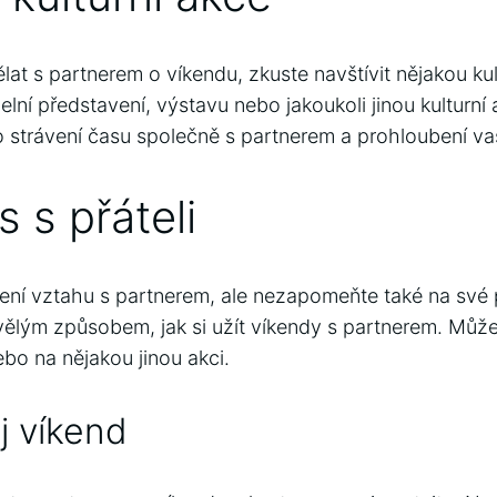
lat s partnerem o víkendu, zkuste navštívit nějakou kul
lní představení, výstavu nebo jakoukoli jinou kulturní a
 strávení času společně s partnerem a prohloubení v
s s přáteli
ení vztahu s partnerem, ale nezapomeňte také na své p
kvělým způsobem, jak si užít víkendy s partnerem. Může
ebo na nějakou jinou akci.
ůj víkend