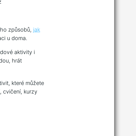
z
noho způsobů,
jak
aci u doma.
dové aktivity i
dou, hrát
ivit, které můžete
, cvičení, kurzy