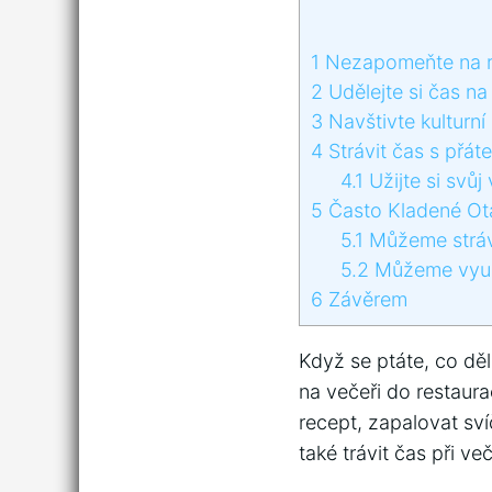
1
Nezapomeňte na r
2
Udělejte si čas na 
3
Navštivte kulturní
4
Strávit čas s přáte
4.1
Užijte si svůj
5
Často Kladené Ot
5.1
Můžeme strávi
5.2
Můžeme využí
6
Závěrem
Když se ptáte, co dě
na večeři do restaura
recept, zapalovat sví
také trávit čas při ve