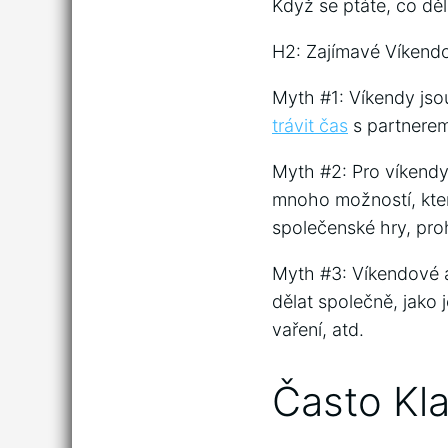
Když se ptáte, co dě
H2: Zajímavé Víkendo
Myth #1: Víkendy jso
trávit čas
s partnerem
Myth #2: Pro víkendy 
mnoho možností, kter
společenské hry, proh
Myth #3: Víkendové a
dělat společně, jako j
vaření, atd.
Často Kl