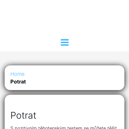
Home
Potrat
Potrat
S pozitivním těhotenským testem se můžete těšit