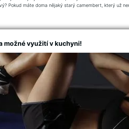
ý? Pokud máte doma ‌nějaký starý camembert, který už není t
 a možné využití v kuchyni!